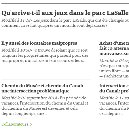
Qu'arrive-t-il aux jeux dans le parc LaSalle
Modifié à 11:18
- Les jeux dans le parc LaSalle, qui ont été changés o
comment ça se fait qu'après un mois, ils sont déjà cassés?.
Il y aussi des locataires malpropres
Achat d’une m
fait : 5 altern
Modifié à 10:50
- Je trouve désolant que ce soit
mauvaises su
toujours les propriétaires qui passent pour des
malpropres, qui salissent leurs cours et leurs...
Modifié le 04 s
n’est pas rare q
union libre — au
— s’achètent une
Chemin du Musée et chemin du Canal:
Intersection 
une intersection problématique
du Canal: pro
Modifié le 01 septembre 2014
- En période de
Modifié le 11 a
vacances, l’intersection du chemin du Canal et
vacances, l’int
du chemin du Musée est devenue, et cela
du chemin du Mu
depuis longtemps, une...
cela depuis...
Collaborateurs