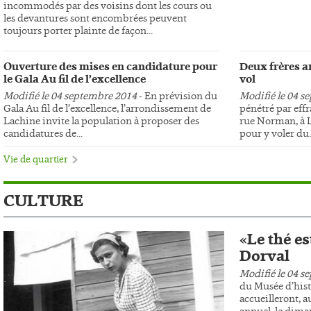
incommodés par des voisins dont les cours ou
les devantures sont encombrées peuvent
toujours porter plainte de façon...
Ouverture des mises en candidature pour
Deux frères ar
le Gala Au fil de l’excellence
vol
Modifié le 04 septembre 2014
- En prévision du
Modifié le 04 s
Gala Au fil de l’excellence, l’arrondissement de
pénétré par effr
Lachine invite la population à proposer des
rue Norman, à L
candidatures de...
pour y voler du..
Vie de quartier
CULTURE
«Le thé es
Dorval
Modifié le 04 s
du Musée d’hist
accueilleront, au
annuel, le dima