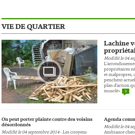
VIE DE QUARTIER
Lachine ve
propriéta
Modifié le 04 s
L'arrondissemen
propriétaires n
et malpropres; c
penchent actuel
plan d'action qu
musclé»..
3
Photo
On peut porter plainte contre des voisins
Agenda comm
désordonnés
Modifié le 04 s
Modifié le 04 septembre 2014
- Les citoyens
Ambiance cherc