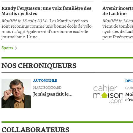
Randy Fergusson: une voix familière des
Avenir incerta
Mardis cyclistes
de Lachine
Modifié le 15 août 2014
- Les Mardis cyclistes
Modifié le 14 a
sont reconnus comme une bonne école de vélo,
vient de tomber
mais il s’agit également d’une bonne école de
cyclistes de Lac
journalisme. L'une...
pour l'événemen
Sports
NOS CHRONIQUEURS
AUTOMOBILE
DÉC
MARC BOUCHARD
CAH
Je n'ai pas fait le…
Moi
c’e
COLLABORATEURS