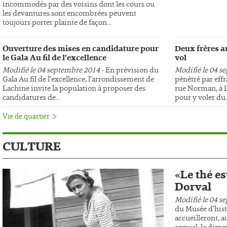
incommodés par des voisins dont les cours ou
les devantures sont encombrées peuvent
toujours porter plainte de façon...
Ouverture des mises en candidature pour
Deux frères ar
le Gala Au fil de l’excellence
vol
Modifié le 04 septembre 2014
- En prévision du
Modifié le 04 s
Gala Au fil de l’excellence, l’arrondissement de
pénétré par effr
Lachine invite la population à proposer des
rue Norman, à L
candidatures de...
pour y voler du..
Vie de quartier
CULTURE
«Le thé es
Dorval
Modifié le 04 s
du Musée d’hist
accueilleront, au
annuel, le dima