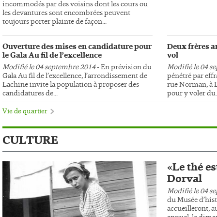
incommodés par des voisins dont les cours ou
les devantures sont encombrées peuvent
toujours porter plainte de façon...
Ouverture des mises en candidature pour
Deux frères ar
le Gala Au fil de l’excellence
vol
Modifié le 04 septembre 2014
- En prévision du
Modifié le 04 s
Gala Au fil de l’excellence, l’arrondissement de
pénétré par effr
Lachine invite la population à proposer des
rue Norman, à L
candidatures de...
pour y voler du..
Vie de quartier
CULTURE
«Le thé es
Dorval
Modifié le 04 s
du Musée d’hist
accueilleront, au
annuel, le dima