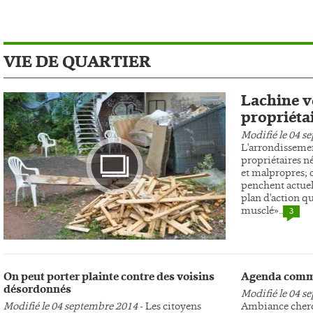
VIE DE QUARTIER
Lachine ve
propriéta
Modifié le 04 s
L'arrondissemen
propriétaires n
et malpropres; c
penchent actuel
plan d'action qu
musclé»..
3
Photo
On peut porter plainte contre des voisins
Agenda comm
désordonnés
Modifié le 04 s
Modifié le 04 septembre 2014
- Les citoyens
Ambiance cherc