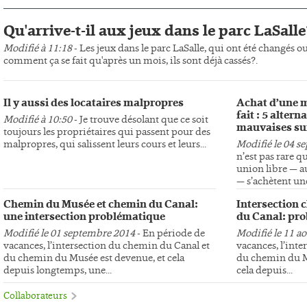
Qu'arrive-t-il aux jeux dans le parc LaSalle
Modifié à 11:18
- Les jeux dans le parc LaSalle, qui ont été changés o
comment ça se fait qu'après un mois, ils sont déjà cassés?.
Il y aussi des locataires malpropres
Achat d’une m
fait : 5 altern
Modifié à 10:50
- Je trouve désolant que ce soit
mauvaises su
toujours les propriétaires qui passent pour des
malpropres, qui salissent leurs cours et leurs...
Modifié le 04 s
n’est pas rare q
union libre — au
— s’achètent une
Chemin du Musée et chemin du Canal:
Intersection 
une intersection problématique
du Canal: pro
Modifié le 01 septembre 2014
- En période de
Modifié le 11 a
vacances, l’intersection du chemin du Canal et
vacances, l’int
du chemin du Musée est devenue, et cela
du chemin du Mu
depuis longtemps, une...
cela depuis...
Collaborateurs