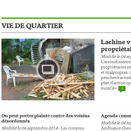
VIE DE QUARTIER
Lachine ve
propriéta
Modifié le 04 s
L'arrondissemen
propriétaires n
et malpropres; c
penchent actuel
plan d'action qu
musclé»..
3
Photo
On peut porter plainte contre des voisins
Agenda comm
désordonnés
Modifié le 04 s
Modifié le 04 septembre 2014
- Les citoyens
Ambiance cherc