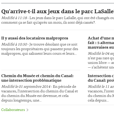
Qu'arrive-t-il aux jeux dans le parc LaSalle
Modifié à 11:18
- Les jeux dans le parc LaSalle, qui ont été changés o
comment ça se fait qu'après un mois, ils sont déjà cassés?.
Il y aussi des locataires malpropres
Achat d’une m
fait : 5 altern
Modifié à 10:50
- Je trouve désolant que ce soit
mauvaises su
toujours les propriétaires qui passent pour des
malpropres, qui salissent leurs cours et leurs...
Modifié le 04 s
n’est pas rare q
union libre — au
— s’achètent une
Chemin du Musée et chemin du Canal:
Intersection 
une intersection problématique
du Canal: pro
Modifié le 01 septembre 2014
- En période de
Modifié le 11 a
vacances, l’intersection du chemin du Canal et
vacances, l’int
du chemin du Musée est devenue, et cela
du chemin du Mu
depuis longtemps, une...
cela depuis...
Collaborateurs