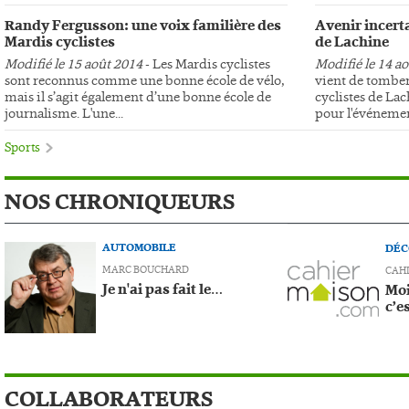
Randy Fergusson: une voix familière des
Avenir incerta
Mardis cyclistes
de Lachine
Modifié le 15 août 2014
- Les Mardis cyclistes
Modifié le 14 a
sont reconnus comme une bonne école de vélo,
vient de tomber
mais il s’agit également d’une bonne école de
cyclistes de Lac
journalisme. L'une...
pour l'événemen
Sports
NOS CHRONIQUEURS
AUTOMOBILE
DÉC
MARC BOUCHARD
CAH
Je n'ai pas fait le…
Moi
c’e
COLLABORATEURS