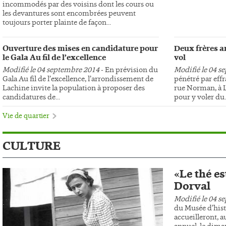
incommodés par des voisins dont les cours ou
les devantures sont encombrées peuvent
toujours porter plainte de façon...
Ouverture des mises en candidature pour
Deux frères ar
le Gala Au fil de l’excellence
vol
Modifié le 04 septembre 2014
- En prévision du
Modifié le 04 s
Gala Au fil de l’excellence, l’arrondissement de
pénétré par effr
Lachine invite la population à proposer des
rue Norman, à L
candidatures de...
pour y voler du..
Vie de quartier
CULTURE
«Le thé es
Dorval
Modifié le 04 s
du Musée d’hist
accueilleront, au
annuel, le dima