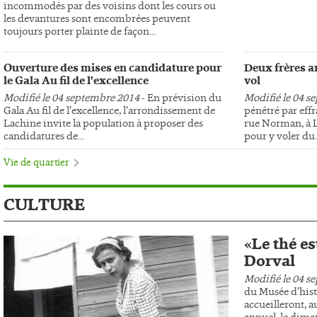
incommodés par des voisins dont les cours ou
les devantures sont encombrées peuvent
toujours porter plainte de façon...
Ouverture des mises en candidature pour
Deux frères ar
le Gala Au fil de l’excellence
vol
Modifié le 04 septembre 2014
- En prévision du
Modifié le 04 s
Gala Au fil de l’excellence, l’arrondissement de
pénétré par effr
Lachine invite la population à proposer des
rue Norman, à L
candidatures de...
pour y voler du..
Vie de quartier
CULTURE
«Le thé es
Dorval
Modifié le 04 s
du Musée d’hist
accueilleront, au
annuel, le dima