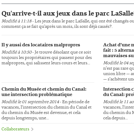
Qu'arrive-t-il aux jeux dans le parc LaSalle
Modifié à 11:18
- Les jeux dans le parc LaSalle, qui ont été changés o
comment ça se fait qu'après un mois, ils sont déjà cassés?.
Il y aussi des locataires malpropres
Achat d’une m
fait : 5 altern
Modifié à 10:50
- Je trouve désolant que ce soit
mauvaises su
toujours les propriétaires qui passent pour des
malpropres, qui salissent leurs cours et leurs...
Modifié le 04 s
n’est pas rare q
union libre — au
— s’achètent une
Chemin du Musée et chemin du Canal:
Intersection 
une intersection problématique
du Canal: pro
Modifié le 01 septembre 2014
- En période de
Modifié le 11 a
vacances, l’intersection du chemin du Canal et
vacances, l’int
du chemin du Musée est devenue, et cela
du chemin du Mu
depuis longtemps, une...
cela depuis...
Collaborateurs