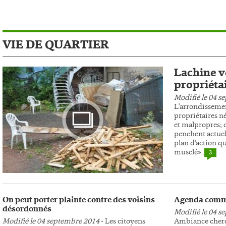
VIE DE QUARTIER
Lachine ve
propriéta
Modifié le 04 s
L'arrondissemen
propriétaires n
et malpropres; c
penchent actuel
plan d'action qu
musclé»..
3
Photo
On peut porter plainte contre des voisins
Agenda comm
désordonnés
Modifié le 04 s
Modifié le 04 septembre 2014
- Les citoyens
Ambiance cherc