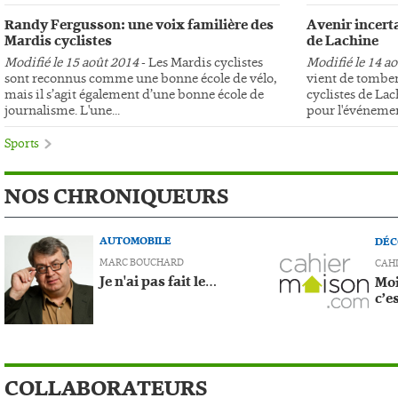
Randy Fergusson: une voix familière des
Avenir incerta
Mardis cyclistes
de Lachine
Modifié le 15 août 2014
- Les Mardis cyclistes
Modifié le 14 a
sont reconnus comme une bonne école de vélo,
vient de tomber
mais il s’agit également d’une bonne école de
cyclistes de Lac
journalisme. L'une...
pour l'événemen
Sports
NOS CHRONIQUEURS
AUTOMOBILE
DÉC
MARC BOUCHARD
CAH
Je n'ai pas fait le…
Moi
c’e
COLLABORATEURS