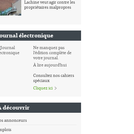
Lachine veut agir contre les
propriétaires malpropres
Journal électronique
Ne manquez pas
l'édition complète de
votre journal.
À lire aujourd'hui
Consultez nos cahiers
spéciaux
Cliquez ici
À découvrir
os annonceurs
mplois