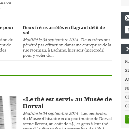
urs ou
t
e pour
Deux frères arrêtés en flagrant délit de
vol
sion du
Modifié le 04 septembre 2014
- Deux frères ont
ment de
pénétré par effraction dans une entreprise de la
 des
rue Norman, à Lachine, hier soir (mercredi)
pour y voler du...
P
S
A
NE
C
«Le thé est servi» au Musée de
Dorval
C
Modifié le 04 septembre 2014
- Les bénévoles
du Musée d’histoire et du patrimoine de Dorval
accueilleront, au coût de 5$, les gens à leur thé
annuel, le dimanche 14 septembre, de 13h à