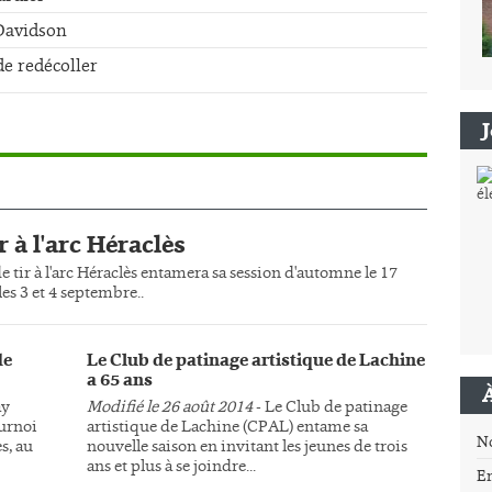
-Davidson
de redécoller
r à l'arc Héraclès
e tir à l'arc Héraclès entamera sa session d'automne le 17
es 3 et 4 septembre..
de
Le Club de patinage artistique de Lachine
a 65 ans
ay
Modifié le 26 août 2014
- Le Club de patinage
ournoi
artistique de Lachine (CPAL) entame sa
N
s, au
nouvelle saison en invitant les jeunes de trois
ans et plus à se joindre...
E