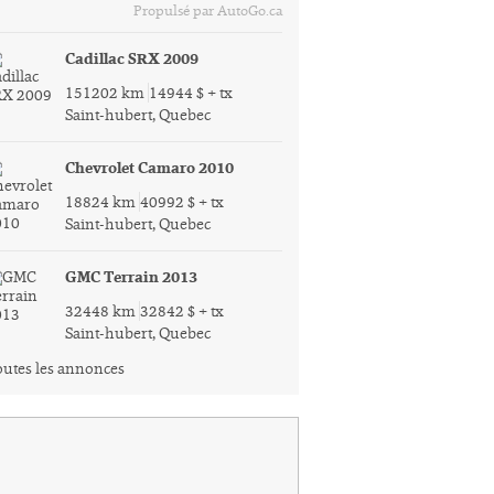
Propulsé par AutoGo.ca
Cadillac SRX 2009
151202 km
14944 $ + tx
Saint-hubert, Quebec
Chevrolet Camaro 2010
18824 km
40992 $ + tx
Saint-hubert, Quebec
GMC Terrain 2013
32448 km
32842 $ + tx
Saint-hubert, Quebec
utes les annonces