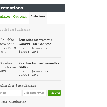
Promotions
Aubaines
ulaires
Coupons
opulsé par Publisac.ca
Étui folio Macro pour
Galaxy Tab 3 de 8 po
Prix
J'économise
19,99 $
20 $
2 radios bidirectionnelles
GMRS
Prix
J'économise
59,99 $
10 $
echercher des aubaines
Trouver
utes les aubaines