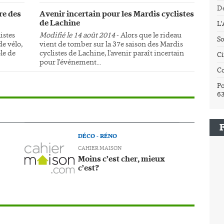
Dé
re des
Avenir incertain pour les Mardis cyclistes
de Lachine
L
istes
Modifié le 14 août 2014
- Alors que le rideau
So
e vélo,
vient de tomber sur la 37e saison des Mardis
le de
cyclistes de Lachine, l'avenir paraît incertain
Ci
pour l'événement...
C
Po
6
DÉCO - RÉNO
CAHIER MAISON
Moins c’est cher, mieux
c’est?