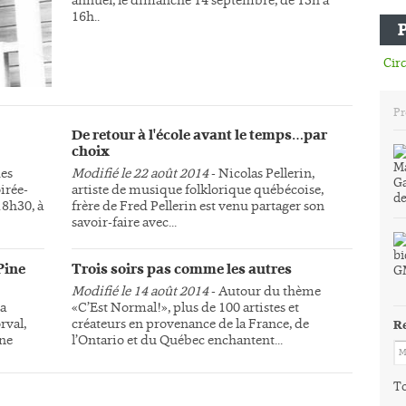
16h..
Circ
Pr
De retour à l'école avant le temps…par
choix
des
Modifié le 22 août 2014
- Nicolas Pellerin,
irée-
artiste de musique folklorique québécoise,
18h30, à
frère de Fred Pellerin est venu partager son
savoir-faire avec...
Pine
Trois soirs pas comme les autres
Modifié le 14 août 2014
- Autour du thème
la
«C’Est Normal!», plus de 100 artistes et
rval,
créateurs en provenance de la France, de
R
une
l’Ontario et du Québec enchantent...
To