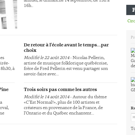
16h..
Circ
Pr
De retour à l'école avant le temps…par
choix
des
Modifié le 22 août 2014
- Nicolas Pellerin,
irée-
artiste de musique folklorique québécoise,
18h30, à
frère de Fred Pellerin est venu partager son
savoir-faire avec...
Pine
Trois soirs pas comme les autres
Modifié le 14 août 2014
- Autour du thème
la
«C’Est Normal!», plus de 100 artistes et
rval,
créateurs en provenance de la France, de
R
une
l’Ontario et du Québec enchantent...
To