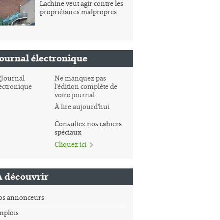
Lachine veut agir contre les
propriétaires malpropres
Journal électronique
Ne manquez pas
l'édition complète de
votre journal.
À lire aujourd'hui
Consultez nos cahiers
spéciaux
Cliquez ici
À découvrir
os annonceurs
mplois