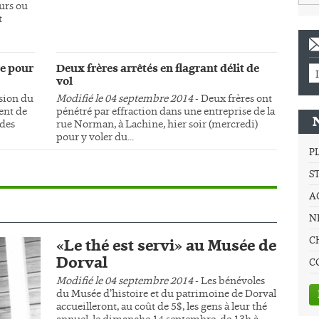
urs ou
t
e pour
Deux frères arrêtés en flagrant délit de
vol
sion du
Modifié le 04 septembre 2014
- Deux frères ont
ment de
pénétré par effraction dans une entreprise de la
 des
rue Norman, à Lachine, hier soir (mercredi)
pour y voler du...
P
S
A
NE
C
«Le thé est servi» au Musée de
Dorval
C
Modifié le 04 septembre 2014
- Les bénévoles
du Musée d’histoire et du patrimoine de Dorval
accueilleront, au coût de 5$, les gens à leur thé
annuel, le dimanche 14 septembre, de 13h à