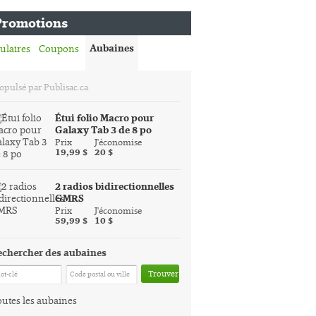
Promotions
Aubaines
ulaires
Coupons
opulsé par Publisac.ca
Étui folio Macro pour
Galaxy Tab 3 de 8 po
Prix
J'économise
19,99 $
20 $
2 radios bidirectionnelles
GMRS
Prix
J'économise
59,99 $
10 $
echercher des aubaines
Trouver
utes les aubaines