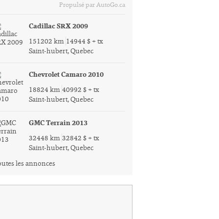
Propulsé par AutoGo.ca
Cadillac SRX 2009
151202 km
14944 $ + tx
Saint-hubert, Quebec
Chevrolet Camaro 2010
18824 km
40992 $ + tx
Saint-hubert, Quebec
GMC Terrain 2013
32448 km
32842 $ + tx
Saint-hubert, Quebec
utes les annonces