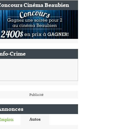
Concours Cinéma Beaubien
Info-Crime
Publicité
Annonces
Autos
Emplois