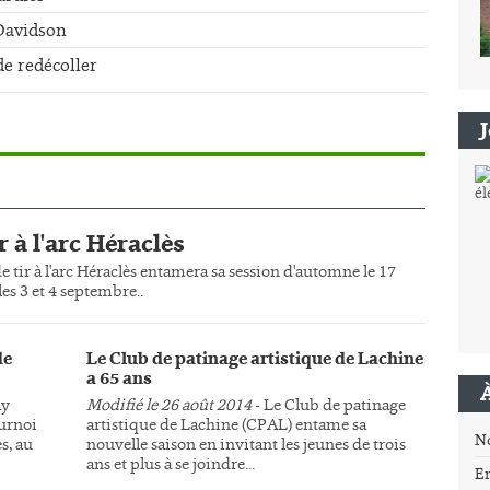
-Davidson
de redécoller
r à l'arc Héraclès
e tir à l'arc Héraclès entamera sa session d'automne le 17
es 3 et 4 septembre..
de
Le Club de patinage artistique de Lachine
a 65 ans
ay
Modifié le 26 août 2014
- Le Club de patinage
ournoi
artistique de Lachine (CPAL) entame sa
N
s, au
nouvelle saison en invitant les jeunes de trois
ans et plus à se joindre...
E