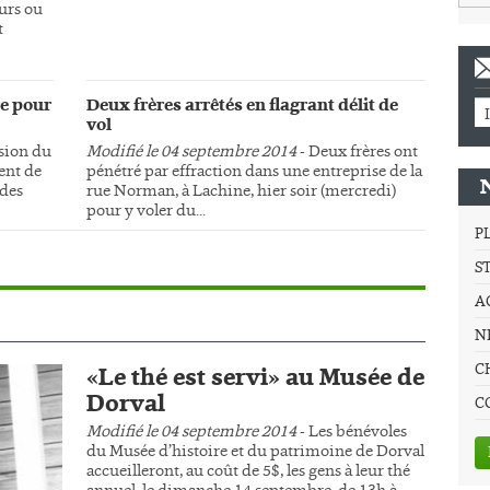
urs ou
t
e pour
Deux frères arrêtés en flagrant délit de
vol
sion du
Modifié le 04 septembre 2014
- Deux frères ont
ment de
pénétré par effraction dans une entreprise de la
 des
rue Norman, à Lachine, hier soir (mercredi)
pour y voler du...
P
S
A
NE
C
«Le thé est servi» au Musée de
Dorval
C
Modifié le 04 septembre 2014
- Les bénévoles
du Musée d’histoire et du patrimoine de Dorval
accueilleront, au coût de 5$, les gens à leur thé
annuel, le dimanche 14 septembre, de 13h à