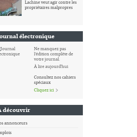
Lachine veut agir contre les
propriétaires malpropres
Journal électronique
Ne manquez pas
l'édition complète de
votre journal.
À lire aujourd'hui
Consultez nos cahiers
spéciaux
Cliquez ici
À découvrir
os annonceurs
mplois