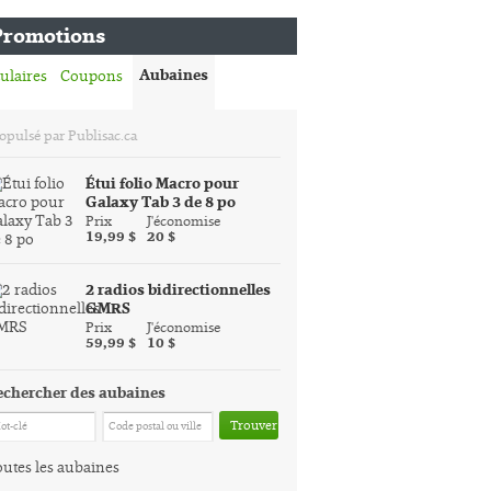
Promotions
Aubaines
ulaires
Coupons
opulsé par Publisac.ca
Étui folio Macro pour
Galaxy Tab 3 de 8 po
Prix
J'économise
19,99 $
20 $
2 radios bidirectionnelles
GMRS
Prix
J'économise
59,99 $
10 $
echercher des aubaines
Trouver
utes les aubaines