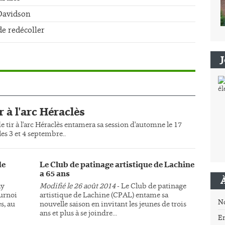
-Davidson
de redécoller
r à l'arc Héraclès
e tir à l'arc Héraclès entamera sa session d'automne le 17
es 3 et 4 septembre..
de
Le Club de patinage artistique de Lachine
a 65 ans
ay
Modifié le 26 août 2014
- Le Club de patinage
ournoi
artistique de Lachine (CPAL) entame sa
N
s, au
nouvelle saison en invitant les jeunes de trois
ans et plus à se joindre...
E