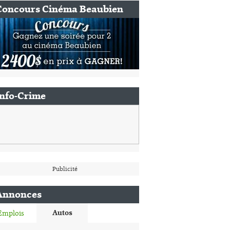
Concours Cinéma Beaubien
Info-Crime
Publicité
Annonces
Autos
Emplois