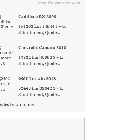
Propulsé par AutoGo.ca
Cadillac SRX 2009
151202 km
14944 $ + tx
Saint-hubert, Quebec
Chevrolet Camaro 2010
18824 km
40992 $ + tx
Saint-hubert, Quebec
GMC Terrain 2013
32448 km
32842 $ + tx
Saint-hubert, Quebec
utes les annonces