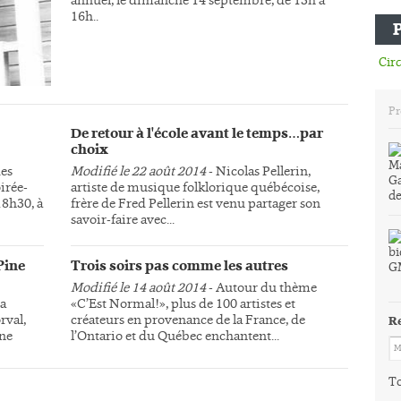
16h..
Circ
Pr
De retour à l'école avant le temps…par
choix
des
Modifié le 22 août 2014
- Nicolas Pellerin,
irée-
artiste de musique folklorique québécoise,
18h30, à
frère de Fred Pellerin est venu partager son
savoir-faire avec...
Pine
Trois soirs pas comme les autres
Modifié le 14 août 2014
- Autour du thème
la
«C’Est Normal!», plus de 100 artistes et
rval,
créateurs en provenance de la France, de
R
une
l’Ontario et du Québec enchantent...
To