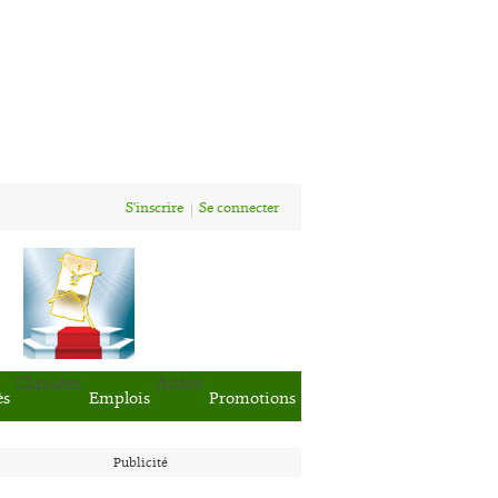
S'inscrire
Se connecter
Classées
Autos
ès
Emplois
Promotions
Publicité