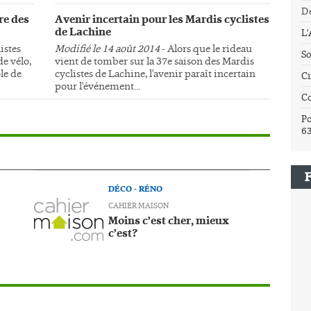
Dé
re des
Avenir incertain pour les Mardis cyclistes
de Lachine
L
istes
Modifié le 14 août 2014
- Alors que le rideau
So
e vélo,
vient de tomber sur la 37e saison des Mardis
le de
cyclistes de Lachine, l'avenir paraît incertain
Ci
pour l'événement...
C
Po
6
DÉCO - RÉNO
CAHIER MAISON
Moins c’est cher, mieux
c’est?