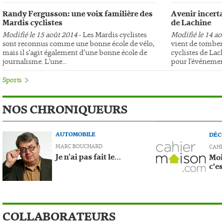
Randy Fergusson: une voix familière des
Avenir incerta
Mardis cyclistes
de Lachine
Modifié le 15 août 2014
- Les Mardis cyclistes
Modifié le 14 a
sont reconnus comme une bonne école de vélo,
vient de tomber
mais il s’agit également d’une bonne école de
cyclistes de Lac
journalisme. L'une...
pour l'événemen
Sports
NOS CHRONIQUEURS
AUTOMOBILE
DÉC
MARC BOUCHARD
CAH
Je n'ai pas fait le…
Moi
c’e
COLLABORATEURS