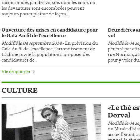
incommodés par des voisins dont les cours ou
les devantures sont encombrées peuvent
toujours porter plainte de façon...
Ouverture des mises en candidature pour
Deux frères ar
le Gala Au fil de l’excellence
vol
Modifié le 04 septembre 2014
- En prévision du
Modifié le 04 s
Gala Au fil de l’excellence, l’arrondissement de
pénétré par effr
Lachine invite la population à proposer des
rue Norman, à L
candidatures de...
pour y voler du..
Vie de quartier
CULTURE
«Le thé es
Dorval
Modifié le 04 s
du Musée d’hist
accueilleront, au
annuel, le dima