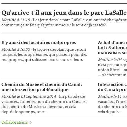
Qu'arrive-t-il aux jeux dans le parc LaSalle
Modifié à 11:18
- Les jeux dans le parc LaSalle, qui ont été changés o
comment ça se fait qu'après un mois, ils sont déjà cassés?.
Il y aussi des locataires malpropres
Achat d’une m
fait : 5 altern
Modifié à 10:50
- Je trouve désolant que ce soit
mauvaises su
toujours les propriétaires qui passent pour des
malpropres, qui salissent leurs cours et leurs...
Modifié le 04 s
n’est pas rare q
union libre — au
— s’achètent une
Chemin du Musée et chemin du Canal:
Intersection 
une intersection problématique
du Canal: pro
Modifié le 01 septembre 2014
- En période de
Modifié le 11 a
vacances, l’intersection du chemin du Canal et
vacances, l’int
du chemin du Musée est devenue, et cela
du chemin du Mu
depuis longtemps, une...
cela depuis...
Collaborateurs