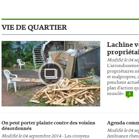
VIE DE QUARTIER
Lachine ve
propriéta
Modifié le 04 s
L'arrondissemen
propriétaires n
et malpropres; c
penchent actuel
plan d'action qu
musclé»..
3
Photo
On peut porter plainte contre des voisins
Agenda comm
désordonnés
Modifié le 04 s
Modifié le 04 septembre 2014
- Les citoyens
Ambiance cherc