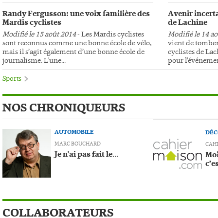
Randy Fergusson: une voix familière des
Avenir incerta
Mardis cyclistes
de Lachine
Modifié le 15 août 2014
- Les Mardis cyclistes
Modifié le 14 a
sont reconnus comme une bonne école de vélo,
vient de tomber
mais il s’agit également d’une bonne école de
cyclistes de Lac
journalisme. L'une...
pour l'événemen
Sports
NOS CHRONIQUEURS
AUTOMOBILE
DÉC
MARC BOUCHARD
CAH
Je n'ai pas fait le…
Moi
c’e
COLLABORATEURS