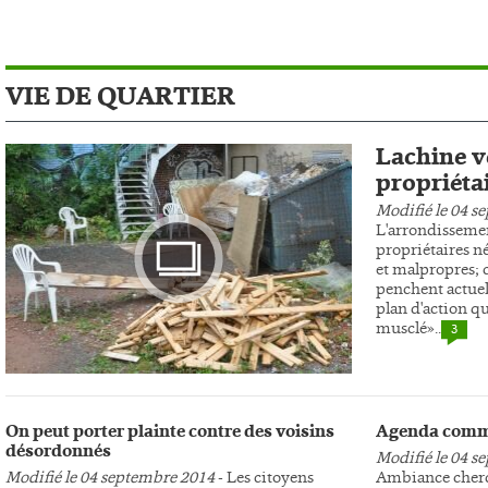
VIE DE QUARTIER
Lachine ve
propriéta
Modifié le 04 s
L'arrondissemen
propriétaires n
et malpropres; c
penchent actuel
plan d'action qu
musclé»..
3
Photo
On peut porter plainte contre des voisins
Agenda comm
désordonnés
Modifié le 04 s
Modifié le 04 septembre 2014
- Les citoyens
Ambiance cherc