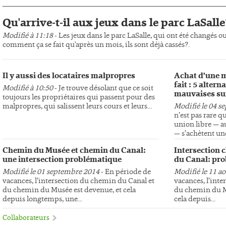
Qu'arrive-t-il aux jeux dans le parc LaSalle
Modifié à 11:18
- Les jeux dans le parc LaSalle, qui ont été changés o
comment ça se fait qu'après un mois, ils sont déjà cassés?.
Il y aussi des locataires malpropres
Achat d’une m
fait : 5 altern
Modifié à 10:50
- Je trouve désolant que ce soit
mauvaises su
toujours les propriétaires qui passent pour des
malpropres, qui salissent leurs cours et leurs...
Modifié le 04 s
n’est pas rare q
union libre — au
— s’achètent une
Chemin du Musée et chemin du Canal:
Intersection 
une intersection problématique
du Canal: pro
Modifié le 01 septembre 2014
- En période de
Modifié le 11 a
vacances, l’intersection du chemin du Canal et
vacances, l’int
du chemin du Musée est devenue, et cela
du chemin du Mu
depuis longtemps, une...
cela depuis...
Collaborateurs