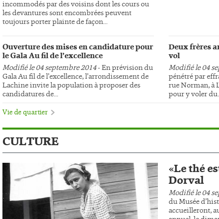
incommodés par des voisins dont les cours ou
les devantures sont encombrées peuvent
toujours porter plainte de façon...
Ouverture des mises en candidature pour
Deux frères ar
le Gala Au fil de l’excellence
vol
Modifié le 04 septembre 2014
- En prévision du
Modifié le 04 s
Gala Au fil de l’excellence, l’arrondissement de
pénétré par effr
Lachine invite la population à proposer des
rue Norman, à L
candidatures de...
pour y voler du..
Vie de quartier
CULTURE
«Le thé es
Dorval
Modifié le 04 s
du Musée d’hist
accueilleront, au
annuel, le dima