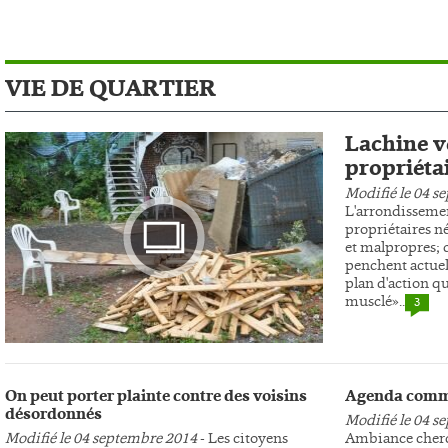
VIE DE QUARTIER
Lachine ve
propriéta
Modifié le 04 s
L'arrondissemen
propriétaires n
et malpropres; c
penchent actuel
plan d'action qu
musclé»..
3
Photo
On peut porter plainte contre des voisins
Agenda comm
désordonnés
Modifié le 04 s
Modifié le 04 septembre 2014
- Les citoyens
Ambiance cherc