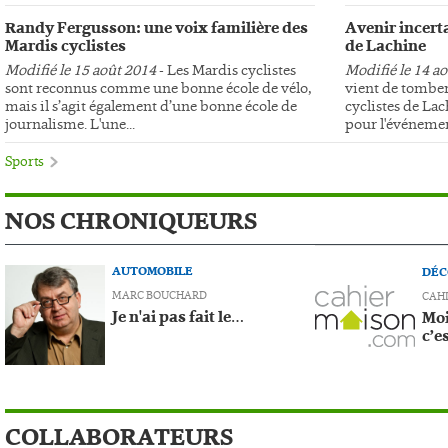
Randy Fergusson: une voix familière des
Avenir incerta
Mardis cyclistes
de Lachine
Modifié le 15 août 2014
- Les Mardis cyclistes
Modifié le 14 a
sont reconnus comme une bonne école de vélo,
vient de tomber
mais il s’agit également d’une bonne école de
cyclistes de Lac
journalisme. L'une...
pour l'événemen
Sports
NOS CHRONIQUEURS
AUTOMOBILE
DÉC
MARC BOUCHARD
CAH
Je n'ai pas fait le…
Moi
c’e
COLLABORATEURS