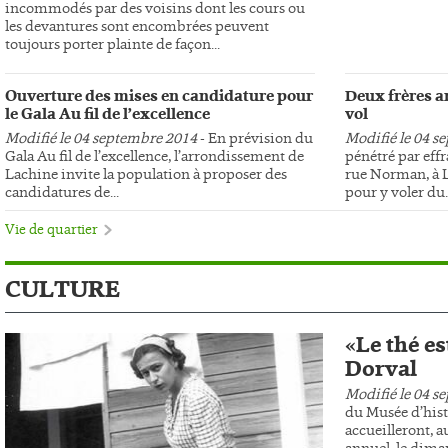
incommodés par des voisins dont les cours ou
les devantures sont encombrées peuvent
toujours porter plainte de façon...
Ouverture des mises en candidature pour
Deux frères ar
le Gala Au fil de l’excellence
vol
Modifié le 04 septembre 2014
- En prévision du
Modifié le 04 s
Gala Au fil de l’excellence, l’arrondissement de
pénétré par effr
Lachine invite la population à proposer des
rue Norman, à L
candidatures de...
pour y voler du..
Vie de quartier
CULTURE
«Le thé es
Dorval
Modifié le 04 s
du Musée d’hist
accueilleront, au
annuel, le dima