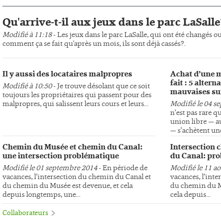
Qu'arrive-t-il aux jeux dans le parc LaSalle
Modifié à 11:18
- Les jeux dans le parc LaSalle, qui ont été changés o
comment ça se fait qu'après un mois, ils sont déjà cassés?.
Il y aussi des locataires malpropres
Achat d’une m
fait : 5 altern
Modifié à 10:50
- Je trouve désolant que ce soit
mauvaises su
toujours les propriétaires qui passent pour des
malpropres, qui salissent leurs cours et leurs...
Modifié le 04 s
n’est pas rare q
union libre — au
— s’achètent une
Chemin du Musée et chemin du Canal:
Intersection 
une intersection problématique
du Canal: pro
Modifié le 01 septembre 2014
- En période de
Modifié le 11 a
vacances, l’intersection du chemin du Canal et
vacances, l’int
du chemin du Musée est devenue, et cela
du chemin du Mu
depuis longtemps, une...
cela depuis...
Collaborateurs