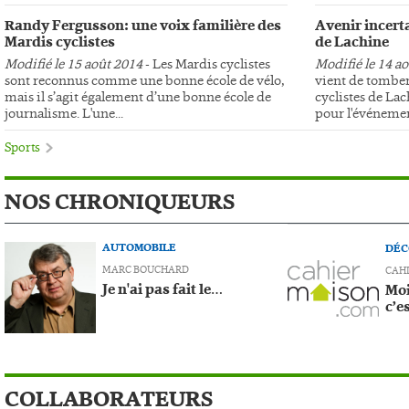
Randy Fergusson: une voix familière des
Avenir incerta
Mardis cyclistes
de Lachine
Modifié le 15 août 2014
- Les Mardis cyclistes
Modifié le 14 a
sont reconnus comme une bonne école de vélo,
vient de tomber
mais il s’agit également d’une bonne école de
cyclistes de Lac
journalisme. L'une...
pour l'événemen
Sports
NOS CHRONIQUEURS
AUTOMOBILE
DÉC
MARC BOUCHARD
CAH
Je n'ai pas fait le…
Moi
c’e
COLLABORATEURS