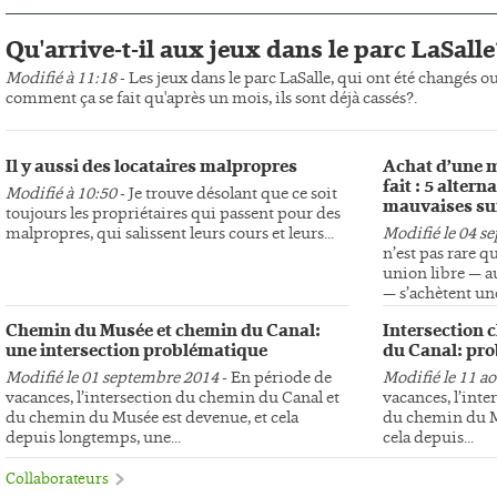
Qu'arrive-t-il aux jeux dans le parc LaSalle
Modifié à 11:18
- Les jeux dans le parc LaSalle, qui ont été changés o
comment ça se fait qu'après un mois, ils sont déjà cassés?.
Il y aussi des locataires malpropres
Achat d’une m
fait : 5 altern
Modifié à 10:50
- Je trouve désolant que ce soit
mauvaises su
toujours les propriétaires qui passent pour des
malpropres, qui salissent leurs cours et leurs...
Modifié le 04 s
n’est pas rare q
union libre — au
— s’achètent une
Chemin du Musée et chemin du Canal:
Intersection 
une intersection problématique
du Canal: pro
Modifié le 01 septembre 2014
- En période de
Modifié le 11 a
vacances, l’intersection du chemin du Canal et
vacances, l’int
du chemin du Musée est devenue, et cela
du chemin du Mu
depuis longtemps, une...
cela depuis...
Collaborateurs