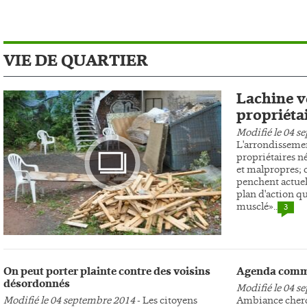
VIE DE QUARTIER
Lachine ve
propriéta
Modifié le 04 s
L'arrondissemen
propriétaires n
et malpropres; c
penchent actuel
plan d'action qu
musclé»..
3
Photo
On peut porter plainte contre des voisins
Agenda comm
désordonnés
Modifié le 04 s
Modifié le 04 septembre 2014
- Les citoyens
Ambiance cherc