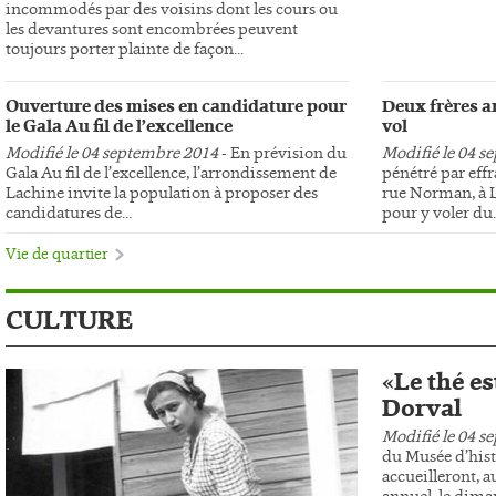
incommodés par des voisins dont les cours ou
les devantures sont encombrées peuvent
toujours porter plainte de façon...
Ouverture des mises en candidature pour
Deux frères ar
le Gala Au fil de l’excellence
vol
Modifié le 04 septembre 2014
- En prévision du
Modifié le 04 s
Gala Au fil de l’excellence, l’arrondissement de
pénétré par effr
Lachine invite la population à proposer des
rue Norman, à L
candidatures de...
pour y voler du..
Vie de quartier
CULTURE
«Le thé es
Dorval
Modifié le 04 s
du Musée d’hist
accueilleront, au
annuel, le dima