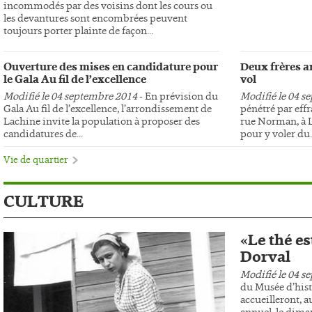
incommodés par des voisins dont les cours ou
les devantures sont encombrées peuvent
toujours porter plainte de façon...
Ouverture des mises en candidature pour
Deux frères ar
le Gala Au fil de l’excellence
vol
Modifié le 04 septembre 2014
- En prévision du
Modifié le 04 s
Gala Au fil de l’excellence, l’arrondissement de
pénétré par effr
Lachine invite la population à proposer des
rue Norman, à L
candidatures de...
pour y voler du..
Vie de quartier
CULTURE
«Le thé es
Dorval
Modifié le 04 s
du Musée d’hist
accueilleront, au
annuel, le dima