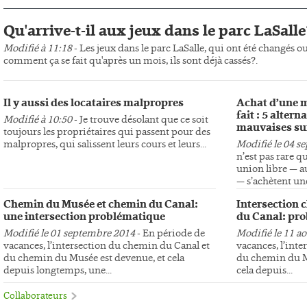
Qu'arrive-t-il aux jeux dans le parc LaSalle
Modifié à 11:18
- Les jeux dans le parc LaSalle, qui ont été changés o
comment ça se fait qu'après un mois, ils sont déjà cassés?.
Il y aussi des locataires malpropres
Achat d’une m
fait : 5 altern
Modifié à 10:50
- Je trouve désolant que ce soit
mauvaises su
toujours les propriétaires qui passent pour des
malpropres, qui salissent leurs cours et leurs...
Modifié le 04 s
n’est pas rare q
union libre — au
— s’achètent une
Chemin du Musée et chemin du Canal:
Intersection 
une intersection problématique
du Canal: pro
Modifié le 01 septembre 2014
- En période de
Modifié le 11 a
vacances, l’intersection du chemin du Canal et
vacances, l’int
du chemin du Musée est devenue, et cela
du chemin du Mu
depuis longtemps, une...
cela depuis...
Collaborateurs