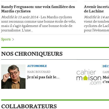
Randy Fergusson: une voix familière des
Avenir incerta
Mardis cyclistes
de Lachine
Modifié le 15 août 2014
- Les Mardis cyclistes
Modifié le 14 a
sont reconnus comme une bonne école de vélo,
vient de tomber
mais il s’agit également d’une bonne école de
cyclistes de Lac
journalisme. L'une...
pour l'événemen
Sports
NOS CHRONIQUEURS
AUTOMOBILE
DÉC
MARC BOUCHARD
CAH
Je n'ai pas fait le…
Moi
c’e
COLLABORATEURS