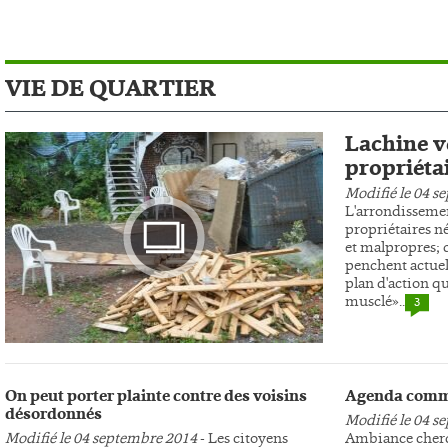
VIE DE QUARTIER
Lachine ve
propriéta
Modifié le 04 s
L'arrondissemen
propriétaires n
et malpropres; c
penchent actuel
plan d'action qu
musclé»..
3
Photo
On peut porter plainte contre des voisins
Agenda comm
désordonnés
Modifié le 04 s
Modifié le 04 septembre 2014
- Les citoyens
Ambiance cherc