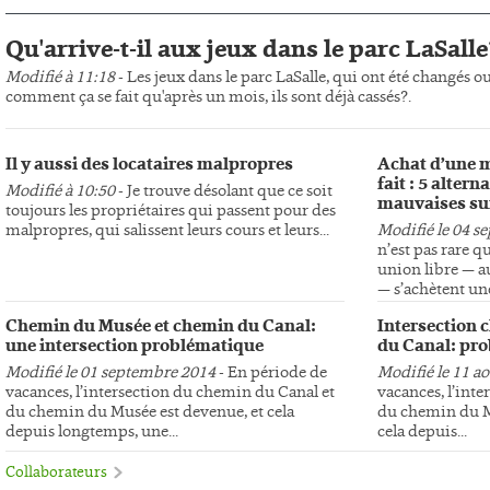
Qu'arrive-t-il aux jeux dans le parc LaSalle
Modifié à 11:18
- Les jeux dans le parc LaSalle, qui ont été changés o
comment ça se fait qu'après un mois, ils sont déjà cassés?.
Il y aussi des locataires malpropres
Achat d’une m
fait : 5 altern
Modifié à 10:50
- Je trouve désolant que ce soit
mauvaises su
toujours les propriétaires qui passent pour des
malpropres, qui salissent leurs cours et leurs...
Modifié le 04 s
n’est pas rare q
union libre — au
— s’achètent une
Chemin du Musée et chemin du Canal:
Intersection 
une intersection problématique
du Canal: pro
Modifié le 01 septembre 2014
- En période de
Modifié le 11 a
vacances, l’intersection du chemin du Canal et
vacances, l’int
du chemin du Musée est devenue, et cela
du chemin du Mu
depuis longtemps, une...
cela depuis...
Collaborateurs