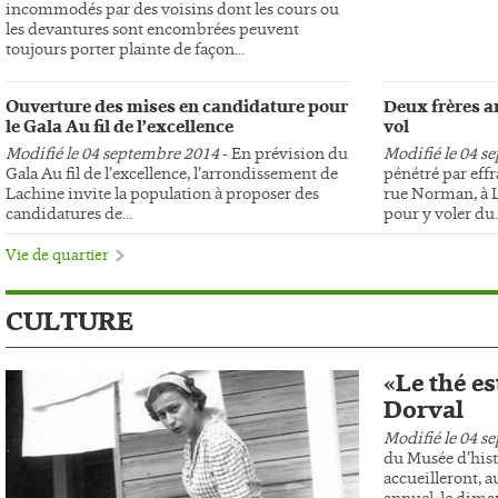
incommodés par des voisins dont les cours ou
les devantures sont encombrées peuvent
toujours porter plainte de façon...
Ouverture des mises en candidature pour
Deux frères ar
le Gala Au fil de l’excellence
vol
Modifié le 04 septembre 2014
- En prévision du
Modifié le 04 s
Gala Au fil de l’excellence, l’arrondissement de
pénétré par effr
Lachine invite la population à proposer des
rue Norman, à L
candidatures de...
pour y voler du..
Vie de quartier
CULTURE
«Le thé es
Dorval
Modifié le 04 s
du Musée d’hist
accueilleront, au
annuel, le dima