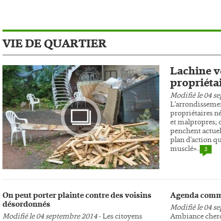
VIE DE QUARTIER
Lachine ve
propriéta
Modifié le 04 s
L'arrondissemen
propriétaires n
et malpropres; c
penchent actuel
plan d'action qu
musclé»..
3
Photo
On peut porter plainte contre des voisins
Agenda comm
désordonnés
Modifié le 04 s
Modifié le 04 septembre 2014
- Les citoyens
Ambiance cherc