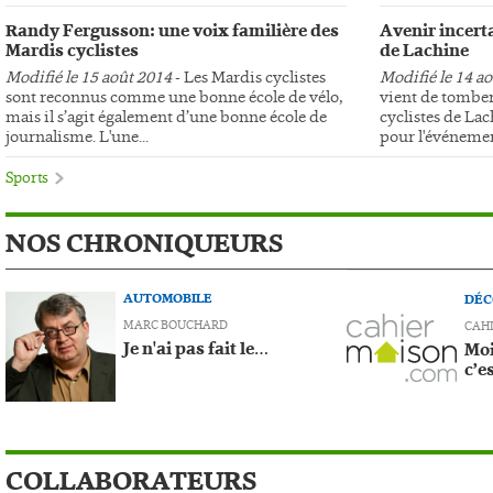
Randy Fergusson: une voix familière des
Avenir incerta
Mardis cyclistes
de Lachine
Modifié le 15 août 2014
- Les Mardis cyclistes
Modifié le 14 a
sont reconnus comme une bonne école de vélo,
vient de tomber
mais il s’agit également d’une bonne école de
cyclistes de Lac
journalisme. L'une...
pour l'événemen
Sports
NOS CHRONIQUEURS
AUTOMOBILE
DÉC
MARC BOUCHARD
CAH
Je n'ai pas fait le…
Moi
c’e
COLLABORATEURS