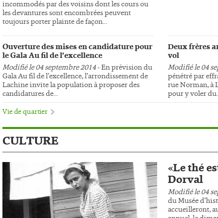
incommodés par des voisins dont les cours ou
les devantures sont encombrées peuvent
toujours porter plainte de façon...
Ouverture des mises en candidature pour
Deux frères ar
le Gala Au fil de l’excellence
vol
Modifié le 04 septembre 2014
- En prévision du
Modifié le 04 s
Gala Au fil de l’excellence, l’arrondissement de
pénétré par effr
Lachine invite la population à proposer des
rue Norman, à L
candidatures de...
pour y voler du..
Vie de quartier
CULTURE
«Le thé es
Dorval
Modifié le 04 s
du Musée d’hist
accueilleront, au
annuel, le dima