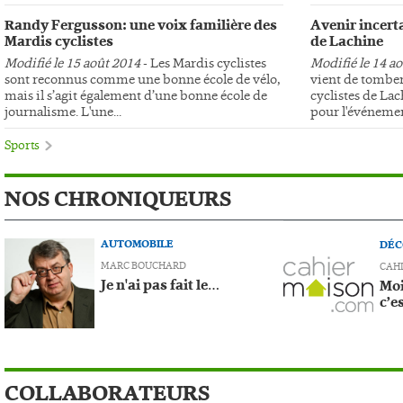
Randy Fergusson: une voix familière des
Avenir incerta
Mardis cyclistes
de Lachine
Modifié le 15 août 2014
- Les Mardis cyclistes
Modifié le 14 a
sont reconnus comme une bonne école de vélo,
vient de tomber
mais il s’agit également d’une bonne école de
cyclistes de Lac
journalisme. L'une...
pour l'événemen
Sports
NOS CHRONIQUEURS
AUTOMOBILE
DÉC
MARC BOUCHARD
CAH
Je n'ai pas fait le…
Moi
c’e
COLLABORATEURS