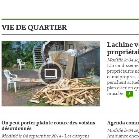
VIE DE QUARTIER
Lachine ve
propriéta
Modifié le 04 s
L'arrondissemen
propriétaires n
et malpropres; c
penchent actuel
plan d'action qu
musclé»..
3
Photo
On peut porter plainte contre des voisins
Agenda comm
désordonnés
Modifié le 04 s
Modifié le 04 septembre 2014
- Les citoyens
Ambiance cherc