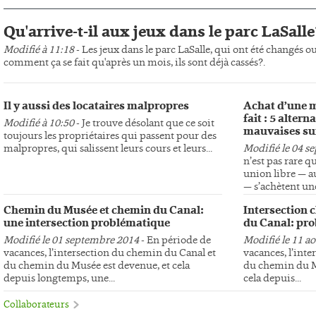
Qu'arrive-t-il aux jeux dans le parc LaSalle
Modifié à 11:18
- Les jeux dans le parc LaSalle, qui ont été changés o
comment ça se fait qu'après un mois, ils sont déjà cassés?.
Il y aussi des locataires malpropres
Achat d’une m
fait : 5 altern
Modifié à 10:50
- Je trouve désolant que ce soit
mauvaises su
toujours les propriétaires qui passent pour des
malpropres, qui salissent leurs cours et leurs...
Modifié le 04 s
n’est pas rare q
union libre — au
— s’achètent une
Chemin du Musée et chemin du Canal:
Intersection 
une intersection problématique
du Canal: pro
Modifié le 01 septembre 2014
- En période de
Modifié le 11 a
vacances, l’intersection du chemin du Canal et
vacances, l’int
du chemin du Musée est devenue, et cela
du chemin du Mu
depuis longtemps, une...
cela depuis...
Collaborateurs