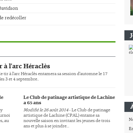
-Davidson
de redécoller
r à l'arc Héraclès
e tir à l'arc Héraclès entamera sa session d'automne le 17
es 3 et 4 septembre..
de
Le Club de patinage artistique de Lachine
a 65 ans
ay
Modifié le 26 août 2014
- Le Club de patinage
ournoi
artistique de Lachine (CPAL) entame sa
N
s, au
nouvelle saison en invitant les jeunes de trois
ans et plus à se joindre...
E