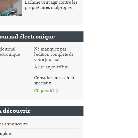
Lachine veut agir contre les
propriétaires malpropres
Journal électronique
Ne manquez pas
l'édition complète de
votre journal.
À lire aujourd'hui
Consultez nos cahiers
spéciaux
Cliquez ici
À découvrir
os annonceurs
mplois