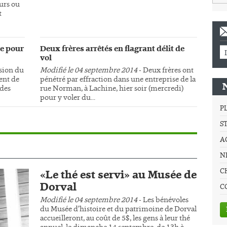
urs ou
t
e pour
Deux frères arrêtés en flagrant délit de
vol
sion du
Modifié le 04 septembre 2014
- Deux frères ont
ment de
pénétré par effraction dans une entreprise de la
 des
rue Norman, à Lachine, hier soir (mercredi)
pour y voler du...
P
S
A
NE
C
«Le thé est servi» au Musée de
Dorval
C
Modifié le 04 septembre 2014
- Les bénévoles
du Musée d’histoire et du patrimoine de Dorval
accueilleront, au coût de 5$, les gens à leur thé
annuel, le dimanche 14 septembre, de 13h à