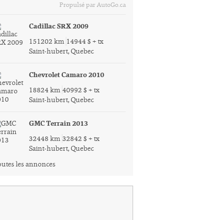
Propulsé par AutoGo.ca
Cadillac SRX 2009
151202 km
14944 $ + tx
Saint-hubert, Quebec
Chevrolet Camaro 2010
18824 km
40992 $ + tx
Saint-hubert, Quebec
GMC Terrain 2013
32448 km
32842 $ + tx
Saint-hubert, Quebec
utes les annonces