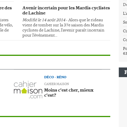
Dé
re des
Avenir incertain pour les Mardis cyclistes
de Lachine
L
istes
Modifié le 14 août 2014
- Alors que le rideau
So
e vélo,
vient de tomber sur la 37e saison des Mardis
le de
cyclistes de Lachine, l'avenir paraît incertain
Ci
pour l'événement...
C
Po
6
DÉCO - RÉNO
CAHIER MAISON
Moins c’est cher, mieux
c’est?