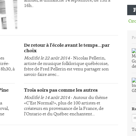
16h..
Circ
Pr
De retour à l'école avant le temps…par
choix
des
Modifié le 22 août 2014
- Nicolas Pellerin,
irée-
artiste de musique folklorique québécoise,
18h30, à
frère de Fred Pellerin est venu partager son
savoir-faire avec...
Pine
Trois soirs pas comme les autres
Modifié le 14 août 2014
- Autour du thème
la
«C’Est Normal!», plus de 100 artistes et
rval,
créateurs en provenance de la France, de
R
une
l’Ontario et du Québec enchantent...
To