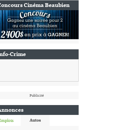
Concours Cinéma Beaubien
Info-Crime
Publicité
Annonces
Autos
Emplois