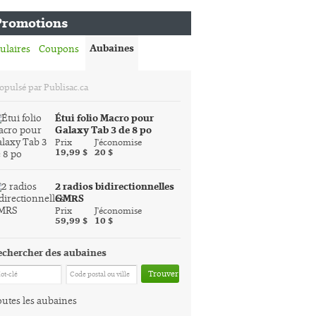
Promotions
Aubaines
ulaires
Coupons
opulsé par Publisac.ca
Étui folio Macro pour
Galaxy Tab 3 de 8 po
Prix
J'économise
19,99 $
20 $
2 radios bidirectionnelles
GMRS
Prix
J'économise
59,99 $
10 $
echercher des aubaines
Trouver
utes les aubaines