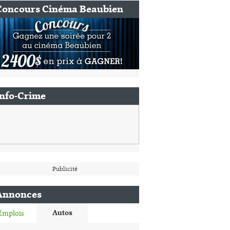
Concours Cinéma Beaubien
Info-Crime
Publicité
Annonces
Autos
Emplois