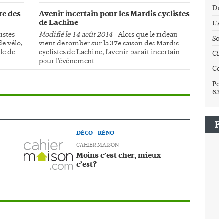
Dé
re des
Avenir incertain pour les Mardis cyclistes
de Lachine
L
istes
Modifié le 14 août 2014
- Alors que le rideau
So
e vélo,
vient de tomber sur la 37e saison des Mardis
le de
cyclistes de Lachine, l'avenir paraît incertain
Ci
pour l'événement...
C
Po
6
DÉCO - RÉNO
CAHIER MAISON
Moins c’est cher, mieux
c’est?