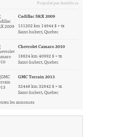
Propulsé par AutoGo.ca
Cadillac SRX 2009
151202 km
14944 $ + tx
Saint-hubert, Quebec
Chevrolet Camaro 2010
18824 km
40992 $ + tx
Saint-hubert, Quebec
GMC Terrain 2013
32448 km
32842 $ + tx
Saint-hubert, Quebec
utes les annonces