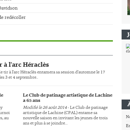
-Davidson
de redécoller
r à l'arc Héraclès
e tir à l'arc Héraclès entamera sa session d'automne le 17
es 3 et 4 septembre..
de
Le Club de patinage artistique de Lachine
a 65 ans
ay
Modifié le 26 août 2014
- Le Club de patinage
ournoi
artistique de Lachine (CPAL) entame sa
N
s, au
nouvelle saison en invitant les jeunes de trois
ans et plus à se joindre...
E