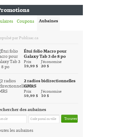
Promotions
Aubaines
ulaires
Coupons
opulsé par Publisac.ca
Étui folio Macro pour
Galaxy Tab 3 de 8 po
Prix
J'économise
19,99 $
20 $
2 radios bidirectionnelles
GMRS
Prix
J'économise
59,99 $
10 $
echercher des aubaines
Trouver
utes les aubaines