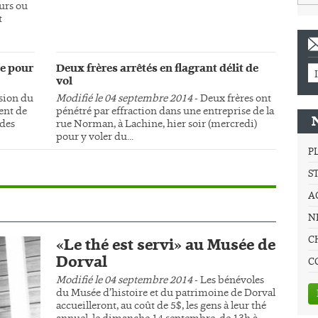
urs ou
t
e pour
Deux frères arrêtés en flagrant délit de
vol
sion du
Modifié le 04 septembre 2014
- Deux frères ont
ment de
pénétré par effraction dans une entreprise de la
 des
rue Norman, à Lachine, hier soir (mercredi)
pour y voler du...
P
S
A
NE
C
«Le thé est servi» au Musée de
Dorval
C
Modifié le 04 septembre 2014
- Les bénévoles
du Musée d’histoire et du patrimoine de Dorval
accueilleront, au coût de 5$, les gens à leur thé
annuel, le dimanche 14 septembre, de 13h à