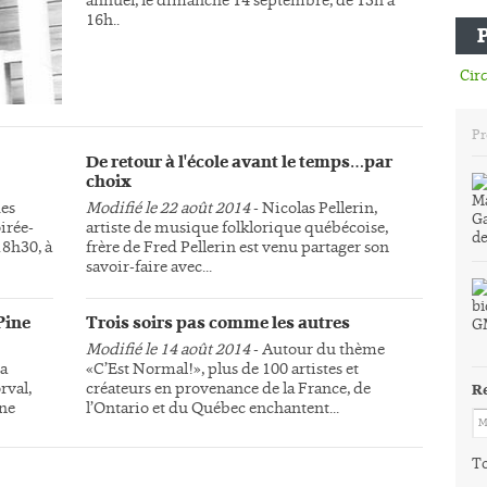
16h..
Circ
Pr
De retour à l'école avant le temps…par
choix
des
Modifié le 22 août 2014
- Nicolas Pellerin,
irée-
artiste de musique folklorique québécoise,
18h30, à
frère de Fred Pellerin est venu partager son
savoir-faire avec...
Pine
Trois soirs pas comme les autres
Modifié le 14 août 2014
- Autour du thème
la
«C’Est Normal!», plus de 100 artistes et
rval,
créateurs en provenance de la France, de
R
une
l’Ontario et du Québec enchantent...
To