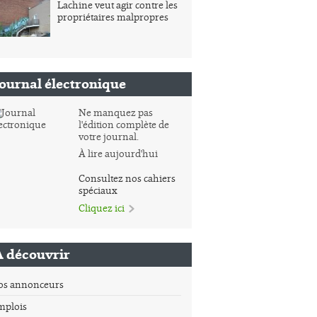
Lachine veut agir contre les
propriétaires malpropres
Journal électronique
Ne manquez pas
l'édition complète de
votre journal.
À lire aujourd'hui
Consultez nos cahiers
spéciaux
Cliquez ici
À découvrir
os annonceurs
mplois