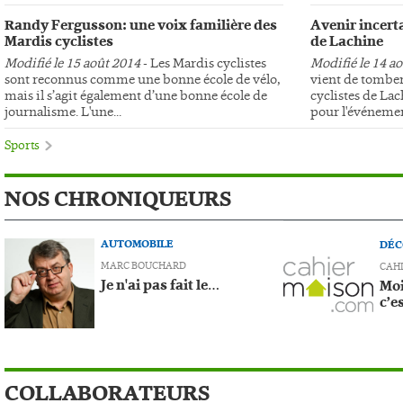
Randy Fergusson: une voix familière des
Avenir incerta
Mardis cyclistes
de Lachine
Modifié le 15 août 2014
- Les Mardis cyclistes
Modifié le 14 a
sont reconnus comme une bonne école de vélo,
vient de tomber
mais il s’agit également d’une bonne école de
cyclistes de Lac
journalisme. L'une...
pour l'événemen
Sports
NOS CHRONIQUEURS
AUTOMOBILE
DÉC
MARC BOUCHARD
CAH
Je n'ai pas fait le…
Moi
c’e
COLLABORATEURS