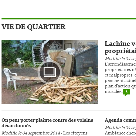
VIE DE QUARTIER
Lachine ve
propriéta
Modifié le 04 s
L'arrondissemen
propriétaires n
et malpropres; c
penchent actuel
plan d'action qu
musclé»..
3
Photo
On peut porter plainte contre des voisins
Agenda comm
désordonnés
Modifié le 04 s
Modifié le 04 septembre 2014
- Les citoyens
Ambiance cherc