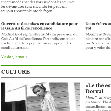
incommodés par des voisins dont les cours ou
les devantures sont encombrées peuvent
toujours porter plainte de façon...
Ouverture des mises en candidature pour
Deux frères ar
le Gala Au fil de l’excellence
vol
Modifié le 04 septembre 2014
- En prévision du
Modifié le 04 s
Gala Au fil de l’excellence, l’arrondissement de
pénétré par effr
Lachine invite la population à proposer des
rue Norman, à L
candidatures de...
pour y voler du..
Vie de quartier
CULTURE
«Le thé es
Dorval
Modifié le 04 s
du Musée d’hist
accueilleront, au
annuel, le dima