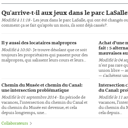
Qu'arrive-t-il aux jeux dans le parc LaSalle
Modifié à 11:18
- Les jeux dans le parc LaSalle, qui ont été changés o
comment ça se fait qu'après un mois, ils sont déjà cassés?.
Il y aussi des locataires malpropres
Achat d’une m
fait : 5 altern
Modifié à 10:50
- Je trouve désolant que ce soit
mauvaises su
toujours les propriétaires qui passent pour des
malpropres, qui salissent leurs cours et leurs...
Modifié le 04 s
n’est pas rare q
union libre — au
— s’achètent une
Chemin du Musée et chemin du Canal:
Intersection 
une intersection problématique
du Canal: pro
Modifié le 01 septembre 2014
- En période de
Modifié le 11 a
vacances, l’intersection du chemin du Canal et
vacances, l’int
du chemin du Musée est devenue, et cela
du chemin du Mu
depuis longtemps, une...
cela depuis...
Collaborateurs