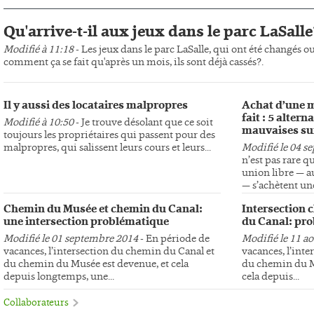
Qu'arrive-t-il aux jeux dans le parc LaSalle
Modifié à 11:18
- Les jeux dans le parc LaSalle, qui ont été changés o
comment ça se fait qu'après un mois, ils sont déjà cassés?.
Il y aussi des locataires malpropres
Achat d’une m
fait : 5 altern
Modifié à 10:50
- Je trouve désolant que ce soit
mauvaises su
toujours les propriétaires qui passent pour des
malpropres, qui salissent leurs cours et leurs...
Modifié le 04 s
n’est pas rare q
union libre — au
— s’achètent une
Chemin du Musée et chemin du Canal:
Intersection 
une intersection problématique
du Canal: pro
Modifié le 01 septembre 2014
- En période de
Modifié le 11 a
vacances, l’intersection du chemin du Canal et
vacances, l’int
du chemin du Musée est devenue, et cela
du chemin du Mu
depuis longtemps, une...
cela depuis...
Collaborateurs