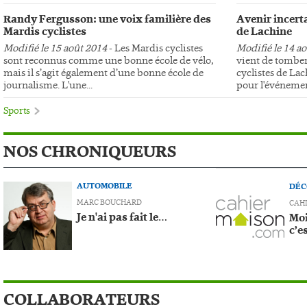
Randy Fergusson: une voix familière des
Avenir incerta
Mardis cyclistes
de Lachine
Modifié le 15 août 2014
- Les Mardis cyclistes
Modifié le 14 a
sont reconnus comme une bonne école de vélo,
vient de tomber
mais il s’agit également d’une bonne école de
cyclistes de Lac
journalisme. L'une...
pour l'événemen
Sports
NOS CHRONIQUEURS
AUTOMOBILE
DÉC
MARC BOUCHARD
CAH
Je n'ai pas fait le…
Moi
c’e
COLLABORATEURS