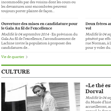
incommodés par des voisins dont les cours ou
les devantures sont encombrées peuvent
toujours porter plainte de façon...
Ouverture des mises en candidature pour
Deux frères ar
le Gala Au fil de l’excellence
vol
Modifié le 04 septembre 2014
- En prévision du
Modifié le 04 s
Gala Au fil de l’excellence, l’arrondissement de
pénétré par effr
Lachine invite la population à proposer des
rue Norman, à L
candidatures de...
pour y voler du..
Vie de quartier
CULTURE
«Le thé es
Dorval
Modifié le 04 s
du Musée d’hist
accueilleront, au
annuel, le dima