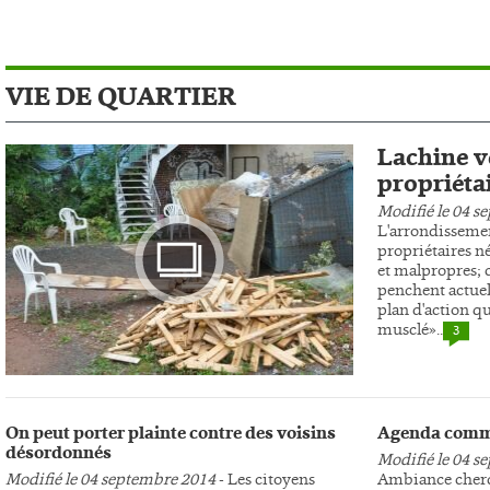
VIE DE QUARTIER
Lachine ve
propriéta
Modifié le 04 s
L'arrondissemen
propriétaires n
et malpropres; c
penchent actuel
plan d'action qu
musclé»..
3
Photo
On peut porter plainte contre des voisins
Agenda comm
désordonnés
Modifié le 04 s
Modifié le 04 septembre 2014
- Les citoyens
Ambiance cherc