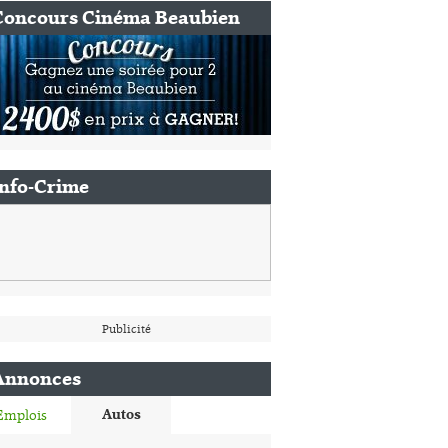
Concours Cinéma Beaubien
Info-Crime
Publicité
Annonces
Autos
Emplois