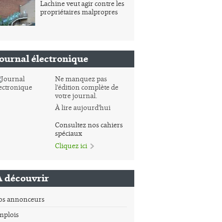
Lachine veut agir contre les
propriétaires malpropres
Journal électronique
Ne manquez pas
l'édition complète de
votre journal.
À lire aujourd'hui
Consultez nos cahiers
spéciaux
Cliquez ici
À découvrir
os annonceurs
mplois