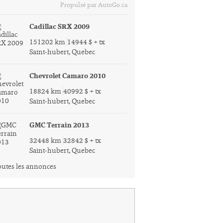
Propulsé par AutoGo.ca
Cadillac SRX 2009
151202 km
14944 $ + tx
Saint-hubert, Quebec
Chevrolet Camaro 2010
18824 km
40992 $ + tx
Saint-hubert, Quebec
GMC Terrain 2013
32448 km
32842 $ + tx
Saint-hubert, Quebec
utes les annonces