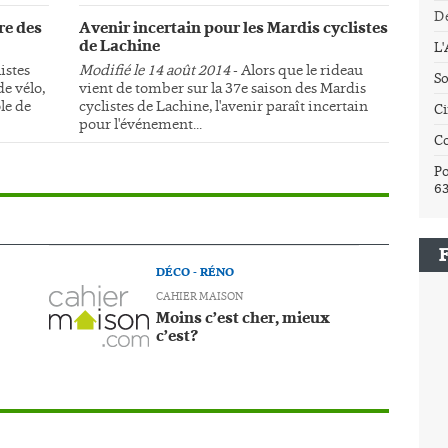
Dé
re des
Avenir incertain pour les Mardis cyclistes
de Lachine
L
istes
Modifié le 14 août 2014
- Alors que le rideau
So
e vélo,
vient de tomber sur la 37e saison des Mardis
le de
cyclistes de Lachine, l'avenir paraît incertain
Ci
pour l'événement...
C
Po
6
DÉCO - RÉNO
CAHIER MAISON
Moins c’est cher, mieux
c’est?