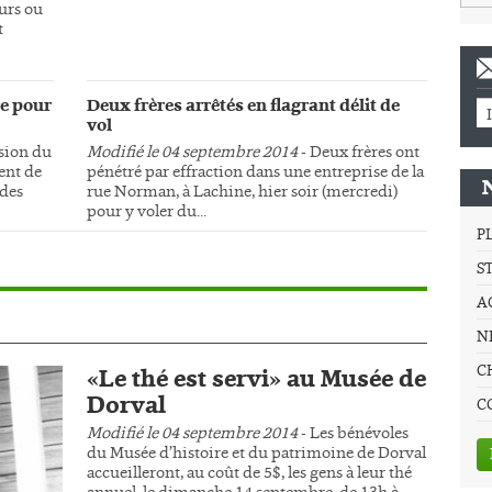
urs ou
t
e pour
Deux frères arrêtés en flagrant délit de
vol
sion du
Modifié le 04 septembre 2014
- Deux frères ont
ment de
pénétré par effraction dans une entreprise de la
 des
rue Norman, à Lachine, hier soir (mercredi)
pour y voler du...
P
S
A
NE
C
«Le thé est servi» au Musée de
Dorval
C
Modifié le 04 septembre 2014
- Les bénévoles
du Musée d’histoire et du patrimoine de Dorval
accueilleront, au coût de 5$, les gens à leur thé
annuel, le dimanche 14 septembre, de 13h à