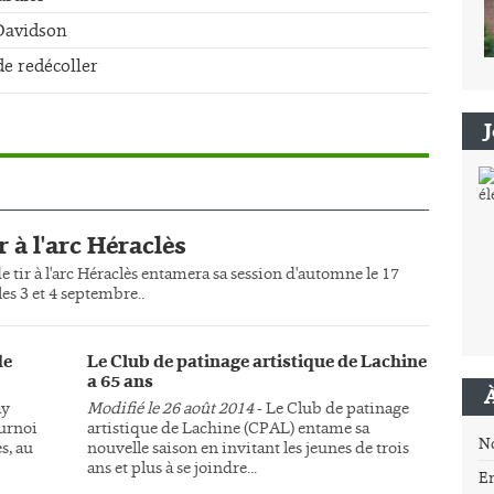
-Davidson
de redécoller
r à l'arc Héraclès
e tir à l'arc Héraclès entamera sa session d'automne le 17
es 3 et 4 septembre..
de
Le Club de patinage artistique de Lachine
a 65 ans
ay
Modifié le 26 août 2014
- Le Club de patinage
ournoi
artistique de Lachine (CPAL) entame sa
N
s, au
nouvelle saison en invitant les jeunes de trois
ans et plus à se joindre...
E