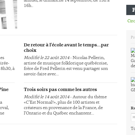
16h..
Circ
Pr
De retour à l'école avant le temps…par
choix
des
Modifié le 22 août 2014
- Nicolas Pellerin,
irée-
artiste de musique folklorique québécoise,
18h30, à
frère de Fred Pellerin est venu partager son
savoir-faire avec...
Pine
Trois soirs pas comme les autres
Modifié le 14 août 2014
- Autour du thème
la
«C’Est Normal!», plus de 100 artistes et
rval,
créateurs en provenance de la France, de
R
une
l’Ontario et du Québec enchantent...
To