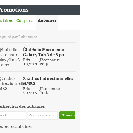
Promotions
Aubaines
ulaires
Coupons
opulsé par Publisac.ca
Étui folio Macro pour
Galaxy Tab 3 de 8 po
Prix
J'économise
19,99 $
20 $
2 radios bidirectionnelles
GMRS
Prix
J'économise
59,99 $
10 $
echercher des aubaines
Trouver
utes les aubaines