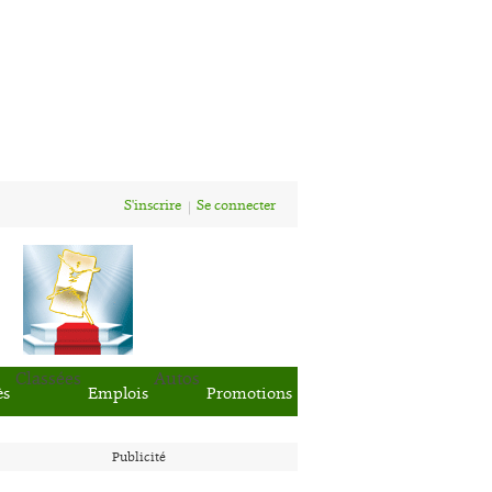
S'inscrire
Se connecter
Classées
Autos
ès
Emplois
Promotions
Publicité