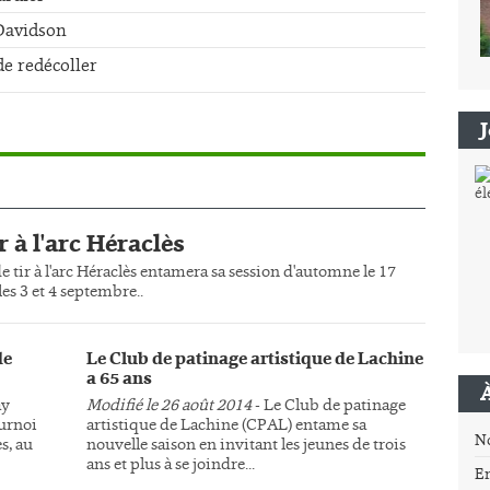
-Davidson
de redécoller
r à l'arc Héraclès
e tir à l'arc Héraclès entamera sa session d'automne le 17
es 3 et 4 septembre..
de
Le Club de patinage artistique de Lachine
a 65 ans
ay
Modifié le 26 août 2014
- Le Club de patinage
ournoi
artistique de Lachine (CPAL) entame sa
N
s, au
nouvelle saison en invitant les jeunes de trois
ans et plus à se joindre...
E