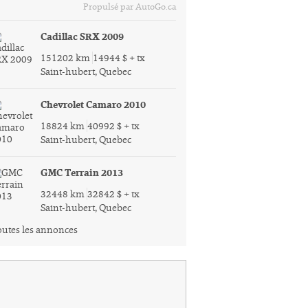
Propulsé par AutoGo.ca
Cadillac SRX 2009
151202 km
14944 $ + tx
Saint-hubert, Quebec
Chevrolet Camaro 2010
18824 km
40992 $ + tx
Saint-hubert, Quebec
GMC Terrain 2013
32448 km
32842 $ + tx
Saint-hubert, Quebec
utes les annonces