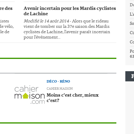
Dé
re des
Avenir incertain pour les Mardis cyclistes
de Lachine
L
istes
Modifié le 14 août 2014
- Alors que le rideau
So
e vélo,
vient de tomber sur la 37e saison des Mardis
le de
cyclistes de Lachine, l'avenir paraît incertain
Ci
pour l'événement...
C
Po
6
DÉCO - RÉNO
CAHIER MAISON
Moins c’est cher, mieux
c’est?