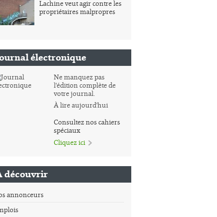
Lachine veut agir contre les
propriétaires malpropres
Journal électronique
Ne manquez pas
l'édition complète de
votre journal.
À lire aujourd'hui
Consultez nos cahiers
spéciaux
Cliquez ici
À découvrir
os annonceurs
mplois