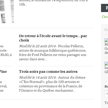
16h..
Circ
Pr
De retour à l'école avant le temps…par
choix
des
Modifié le 22 août 2014
- Nicolas Pellerin,
irée-
artiste de musique folklorique québécoise,
18h30, à
frère de Fred Pellerin est venu partager son
savoir-faire avec...
Pine
Trois soirs pas comme les autres
Modifié le 14 août 2014
- Autour du thème
la
«C’Est Normal!», plus de 100 artistes et
rval,
créateurs en provenance de la France, de
R
une
l’Ontario et du Québec enchantent...
To