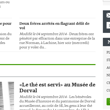
urs ou
t
e pour
Deux frères arrêtés en flagrant délit de
vol
sion du
Modifié le 04 septembre 2014
- Deux frères ont
ment de
pénétré par effraction dans une entreprise de la
 des
rue Norman, à Lachine, hier soir (mercredi)
pour y voler du...
P
S
A
NE
C
«Le thé est servi» au Musée de
Dorval
C
Modifié le 04 septembre 2014
- Les bénévoles
du Musée d’histoire et du patrimoine de Dorval
accueilleront, au coût de 5$, les gens à leur thé
annuel, le dimanche 14 septembre, de 13h à