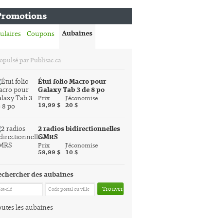
Promotions
Aubaines
ulaires
Coupons
opulsé par Publisac.ca
Étui folio Macro pour
Galaxy Tab 3 de 8 po
Prix
J'économise
19,99 $
20 $
2 radios bidirectionnelles
GMRS
Prix
J'économise
59,99 $
10 $
echercher des aubaines
Trouver
utes les aubaines