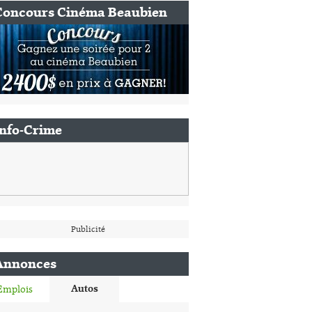
Concours Cinéma Beaubien
Info-Crime
Publicité
Annonces
Autos
Emplois