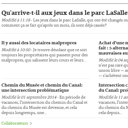
Qu'arrive-t-il aux jeux dans le parc LaSalle
Modifié à 11:18
- Les jeux dans le parc LaSalle, qui ont été changés o
comment ça se fait qu'après un mois, ils sont déjà cassés?.
Il y aussi des locataires malpropres
Achat d’une m
fait : 5 altern
Modifié à 10:50
- Je trouve désolant que ce soit
mauvaises su
toujours les propriétaires qui passent pour des
malpropres, qui salissent leurs cours et leurs...
Modifié le 04 s
n’est pas rare q
union libre — au
— s’achètent une
Chemin du Musée et chemin du Canal:
Intersection 
une intersection problématique
du Canal: pro
Modifié le 01 septembre 2014
- En période de
Modifié le 11 a
vacances, l’intersection du chemin du Canal et
vacances, l’int
du chemin du Musée est devenue, et cela
du chemin du Mu
depuis longtemps, une...
cela depuis...
Collaborateurs