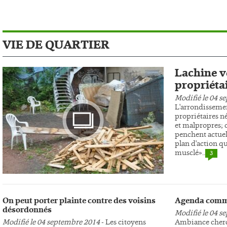
VIE DE QUARTIER
Lachine ve
propriéta
Modifié le 04 s
L'arrondissemen
propriétaires n
et malpropres; c
penchent actuel
plan d'action qu
musclé»..
3
Photo
On peut porter plainte contre des voisins
Agenda comm
désordonnés
Modifié le 04 s
Modifié le 04 septembre 2014
- Les citoyens
Ambiance cherc