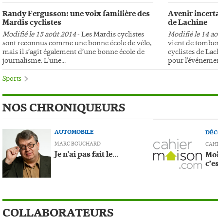
Randy Fergusson: une voix familière des
Avenir incerta
Mardis cyclistes
de Lachine
Modifié le 15 août 2014
- Les Mardis cyclistes
Modifié le 14 a
sont reconnus comme une bonne école de vélo,
vient de tomber
mais il s’agit également d’une bonne école de
cyclistes de Lac
journalisme. L'une...
pour l'événemen
Sports
NOS CHRONIQUEURS
AUTOMOBILE
DÉC
MARC BOUCHARD
CAH
Je n'ai pas fait le…
Moi
c’e
COLLABORATEURS