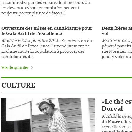
incommodés par des voisins dont les cours ou
les devantures sont encombrées peuvent
toujours porter plainte de façon...
Ouverture des mises en candidature pour
Deux frères ar
le Gala Au fil de l’excellence
vol
Modifié le 04 septembre 2014
- En prévision du
Modifié le 04 s
Gala Au fil de l’excellence, l’arrondissement de
pénétré par effr
Lachine invite la population à proposer des
rue Norman, à L
candidatures de...
pour y voler du..
Vie de quartier
CULTURE
«Le thé es
Dorval
Modifié le 04 s
du Musée d’hist
accueilleront, au
annuel, le dima