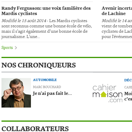
Randy Fergusson: une voix familière des
Avenir incerta
Mardis cyclistes
de Lachine
Modifié le 15 août 2014
- Les Mardis cyclistes
Modifié le 14 a
sont reconnus comme une bonne école de vélo,
vient de tomber
mais il s’agit également d’une bonne école de
cyclistes de Lac
journalisme. L'une...
pour l'événemen
Sports
NOS CHRONIQUEURS
AUTOMOBILE
DÉC
MARC BOUCHARD
CAH
Je n'ai pas fait le…
Moi
c’e
COLLABORATEURS