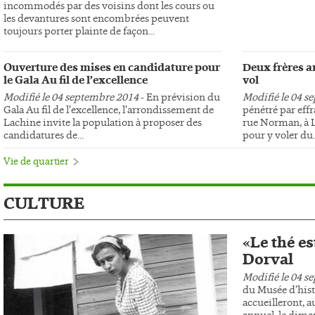
incommodés par des voisins dont les cours ou
les devantures sont encombrées peuvent
toujours porter plainte de façon...
Ouverture des mises en candidature pour
Deux frères ar
le Gala Au fil de l’excellence
vol
Modifié le 04 septembre 2014
- En prévision du
Modifié le 04 s
Gala Au fil de l’excellence, l’arrondissement de
pénétré par effr
Lachine invite la population à proposer des
rue Norman, à L
candidatures de...
pour y voler du..
Vie de quartier
CULTURE
«Le thé es
Dorval
Modifié le 04 s
du Musée d’hist
accueilleront, au
annuel, le dima