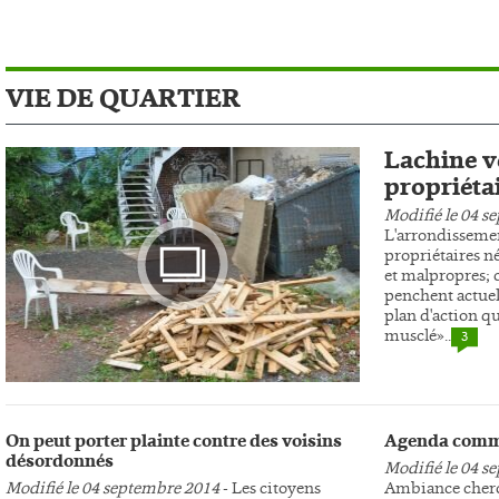
VIE DE QUARTIER
Lachine ve
propriéta
Modifié le 04 s
L'arrondissemen
propriétaires n
et malpropres; c
penchent actuel
plan d'action qu
musclé»..
3
Photo
On peut porter plainte contre des voisins
Agenda comm
désordonnés
Modifié le 04 s
Modifié le 04 septembre 2014
- Les citoyens
Ambiance cherc