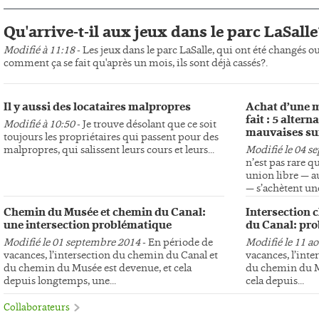
Qu'arrive-t-il aux jeux dans le parc LaSalle
Modifié à 11:18
- Les jeux dans le parc LaSalle, qui ont été changés o
comment ça se fait qu'après un mois, ils sont déjà cassés?.
Il y aussi des locataires malpropres
Achat d’une m
fait : 5 altern
Modifié à 10:50
- Je trouve désolant que ce soit
mauvaises su
toujours les propriétaires qui passent pour des
malpropres, qui salissent leurs cours et leurs...
Modifié le 04 s
n’est pas rare q
union libre — au
— s’achètent une
Chemin du Musée et chemin du Canal:
Intersection 
une intersection problématique
du Canal: pro
Modifié le 01 septembre 2014
- En période de
Modifié le 11 a
vacances, l’intersection du chemin du Canal et
vacances, l’int
du chemin du Musée est devenue, et cela
du chemin du Mu
depuis longtemps, une...
cela depuis...
Collaborateurs