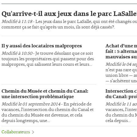
Qu'arrive-t-il aux jeux dans le parc LaSalle
Modifié à 11:18
- Les jeux dans le parc LaSalle, qui ont été changés o
comment ça se fait qu'après un mois, ils sont déjà cassés?.
Il y aussi des locataires malpropres
Achat d’une m
fait : 5 altern
Modifié à 10:50
- Je trouve désolant que ce soit
mauvaises su
toujours les propriétaires qui passent pour des
malpropres, qui salissent leurs cours et leurs...
Modifié le 04 s
n’est pas rare q
union libre — au
— s’achètent une
Chemin du Musée et chemin du Canal:
Intersection 
une intersection problématique
du Canal: pro
Modifié le 01 septembre 2014
- En période de
Modifié le 11 a
vacances, l’intersection du chemin du Canal et
vacances, l’int
du chemin du Musée est devenue, et cela
du chemin du Mu
depuis longtemps, une...
cela depuis...
Collaborateurs