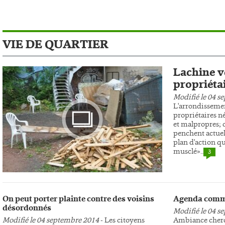
VIE DE QUARTIER
Lachine ve
propriéta
Modifié le 04 s
L'arrondissemen
propriétaires n
et malpropres; c
penchent actuel
plan d'action qu
musclé»..
3
Photo
On peut porter plainte contre des voisins
Agenda comm
désordonnés
Modifié le 04 s
Modifié le 04 septembre 2014
- Les citoyens
Ambiance cherc