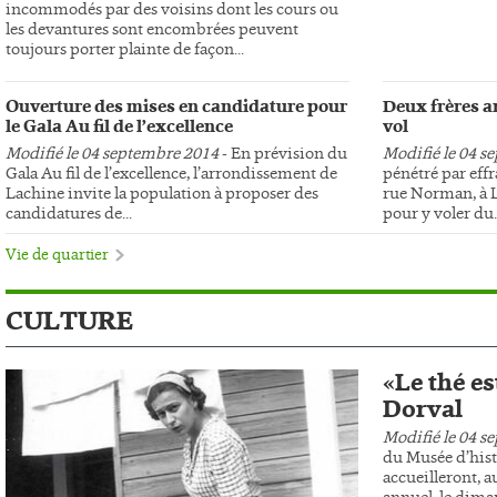
incommodés par des voisins dont les cours ou
les devantures sont encombrées peuvent
toujours porter plainte de façon...
Ouverture des mises en candidature pour
Deux frères ar
le Gala Au fil de l’excellence
vol
Modifié le 04 septembre 2014
- En prévision du
Modifié le 04 s
Gala Au fil de l’excellence, l’arrondissement de
pénétré par effr
Lachine invite la population à proposer des
rue Norman, à L
candidatures de...
pour y voler du..
Vie de quartier
CULTURE
«Le thé es
Dorval
Modifié le 04 s
du Musée d’hist
accueilleront, au
annuel, le dima