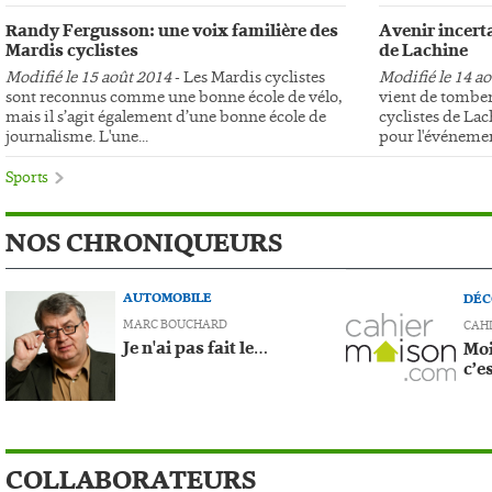
Randy Fergusson: une voix familière des
Avenir incerta
Mardis cyclistes
de Lachine
Modifié le 15 août 2014
- Les Mardis cyclistes
Modifié le 14 a
sont reconnus comme une bonne école de vélo,
vient de tomber
mais il s’agit également d’une bonne école de
cyclistes de Lac
journalisme. L'une...
pour l'événemen
Sports
NOS CHRONIQUEURS
AUTOMOBILE
DÉC
MARC BOUCHARD
CAH
Je n'ai pas fait le…
Moi
c’e
COLLABORATEURS