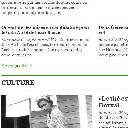
incommodés par des voisins dont les cours ou
les devantures sont encombrées peuvent
toujours porter plainte de façon...
Ouverture des mises en candidature pour
Deux frères ar
le Gala Au fil de l’excellence
vol
Modifié le 04 septembre 2014
- En prévision du
Modifié le 04 s
Gala Au fil de l’excellence, l’arrondissement de
pénétré par effr
Lachine invite la population à proposer des
rue Norman, à L
candidatures de...
pour y voler du..
Vie de quartier
CULTURE
«Le thé es
Dorval
Modifié le 04 s
du Musée d’hist
accueilleront, au
annuel, le dima