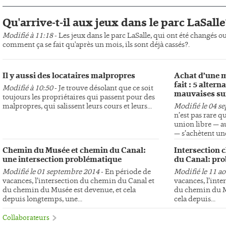
Qu'arrive-t-il aux jeux dans le parc LaSalle
Modifié à 11:18
- Les jeux dans le parc LaSalle, qui ont été changés o
comment ça se fait qu'après un mois, ils sont déjà cassés?.
Il y aussi des locataires malpropres
Achat d’une m
fait : 5 altern
Modifié à 10:50
- Je trouve désolant que ce soit
mauvaises su
toujours les propriétaires qui passent pour des
malpropres, qui salissent leurs cours et leurs...
Modifié le 04 s
n’est pas rare q
union libre — au
— s’achètent une
Chemin du Musée et chemin du Canal:
Intersection 
une intersection problématique
du Canal: pro
Modifié le 01 septembre 2014
- En période de
Modifié le 11 a
vacances, l’intersection du chemin du Canal et
vacances, l’int
du chemin du Musée est devenue, et cela
du chemin du Mu
depuis longtemps, une...
cela depuis...
Collaborateurs