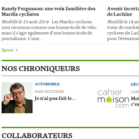
Randy Fergusson: une voix familière des
Avenir incerta
Mardis cyclistes
de Lachine
Modifié le 15 août 2014
- Les Mardis cyclistes
Modifié le 14 a
sont reconnus comme une bonne école de vélo,
vient de tomber
mais il s’agit également d’une bonne école de
cyclistes de Lac
journalisme. L'une...
pour l'événemen
Sports
NOS CHRONIQUEURS
AUTOMOBILE
DÉC
MARC BOUCHARD
CAH
Je n'ai pas fait le…
Moi
c’e
COLLABORATEURS