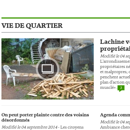
VIE DE QUARTIER
Lachine ve
propriéta
Modifié le 04 s
L'arrondissemen
propriétaires n
et malpropres; c
penchent actuel
plan d'action qu
musclé»..
3
Photo
On peut porter plainte contre des voisins
Agenda comm
désordonnés
Modifié le 04 s
Modifié le 04 septembre 2014
- Les citoyens
Ambiance cherc