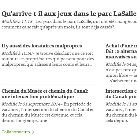
Qu'arrive-t-il aux jeux dans le parc LaSalle
Modifié à 11:18
- Les jeux dans le parc LaSalle, qui ont été changés o
comment ça se fait qu'après un mois, ils sont déjà cassés?.
Il y aussi des locataires malpropres
Achat d’une m
fait : 5 altern
Modifié à 10:50
- Je trouve désolant que ce soit
mauvaises su
toujours les propriétaires qui passent pour des
malpropres, qui salissent leurs cours et leurs...
Modifié le 04 s
n’est pas rare q
union libre — au
— s’achètent une
Chemin du Musée et chemin du Canal:
Intersection 
une intersection problématique
du Canal: pro
Modifié le 01 septembre 2014
- En période de
Modifié le 11 a
vacances, l’intersection du chemin du Canal et
vacances, l’int
du chemin du Musée est devenue, et cela
du chemin du Mu
depuis longtemps, une...
cela depuis...
Collaborateurs