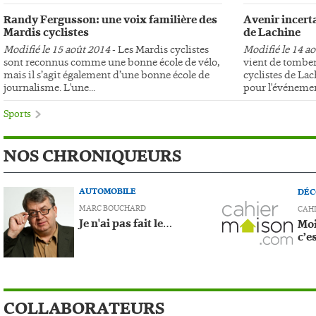
Randy Fergusson: une voix familière des
Avenir incerta
Mardis cyclistes
de Lachine
Modifié le 15 août 2014
- Les Mardis cyclistes
Modifié le 14 a
sont reconnus comme une bonne école de vélo,
vient de tomber
mais il s’agit également d’une bonne école de
cyclistes de Lac
journalisme. L'une...
pour l'événemen
Sports
NOS CHRONIQUEURS
AUTOMOBILE
DÉC
MARC BOUCHARD
CAH
Je n'ai pas fait le…
Moi
c’e
COLLABORATEURS