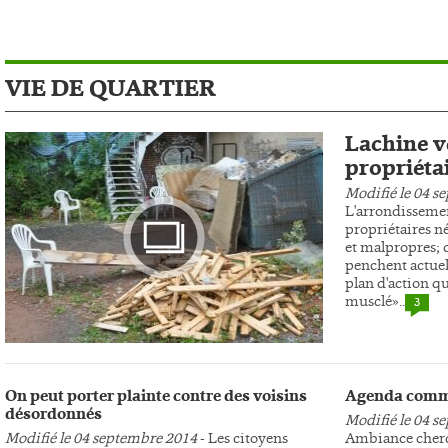
VIE DE QUARTIER
Lachine ve
propriéta
Modifié le 04 s
L'arrondissemen
propriétaires n
et malpropres; c
penchent actuel
plan d'action qu
musclé»..
3
Photo
On peut porter plainte contre des voisins
Agenda comm
désordonnés
Modifié le 04 s
Modifié le 04 septembre 2014
- Les citoyens
Ambiance cherc