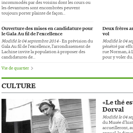
incommodés par des voisins dont les cours ou
les devantures sont encombrées peuvent
toujours porter plainte de façon...
Ouverture des mises en candidature pour
Deux frères ar
le Gala Au fil de l’excellence
vol
Modifié le 04 septembre 2014
- En prévision du
Modifié le 04 s
Gala Au fil de l’excellence, l’arrondissement de
pénétré par effr
Lachine invite la population à proposer des
rue Norman, à L
candidatures de...
pour y voler du..
Vie de quartier
CULTURE
«Le thé es
Dorval
Modifié le 04 s
du Musée d’hist
accueilleront, au
annuel, le dima