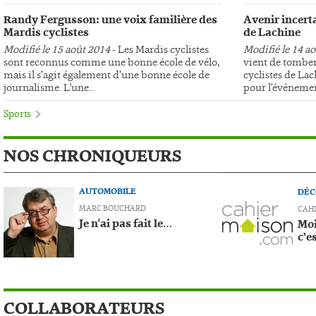
Randy Fergusson: une voix familière des
Avenir incerta
Mardis cyclistes
de Lachine
Modifié le 15 août 2014
- Les Mardis cyclistes
Modifié le 14 a
sont reconnus comme une bonne école de vélo,
vient de tomber
mais il s’agit également d’une bonne école de
cyclistes de Lac
journalisme. L'une...
pour l'événemen
Sports
NOS CHRONIQUEURS
AUTOMOBILE
DÉC
MARC BOUCHARD
CAH
Je n'ai pas fait le…
Moi
c’e
COLLABORATEURS