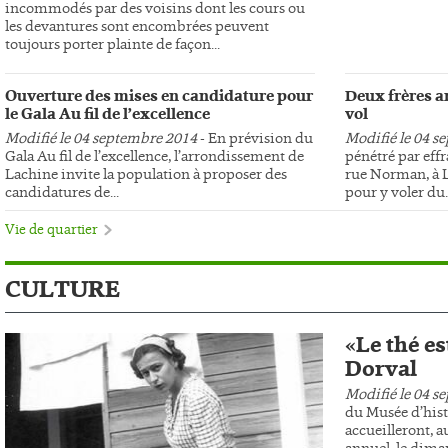
incommodés par des voisins dont les cours ou
les devantures sont encombrées peuvent
toujours porter plainte de façon...
Ouverture des mises en candidature pour
Deux frères ar
le Gala Au fil de l’excellence
vol
Modifié le 04 septembre 2014
- En prévision du
Modifié le 04 s
Gala Au fil de l’excellence, l’arrondissement de
pénétré par effr
Lachine invite la population à proposer des
rue Norman, à L
candidatures de...
pour y voler du..
Vie de quartier
CULTURE
«Le thé es
Dorval
Modifié le 04 s
du Musée d’hist
accueilleront, au
annuel, le dima