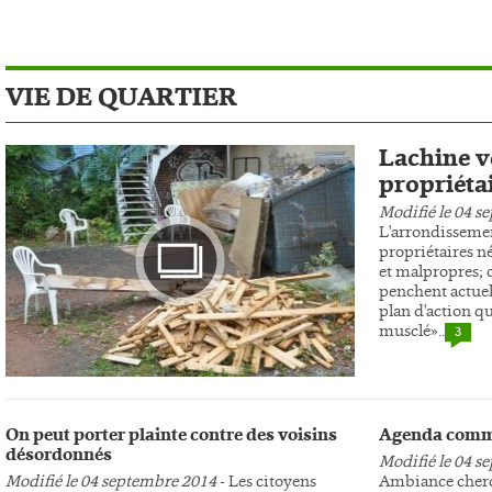
VIE DE QUARTIER
Lachine ve
propriéta
Modifié le 04 s
L'arrondissemen
propriétaires n
et malpropres; c
penchent actuel
plan d'action qu
musclé»..
3
Photo
On peut porter plainte contre des voisins
Agenda comm
désordonnés
Modifié le 04 s
Modifié le 04 septembre 2014
- Les citoyens
Ambiance cherc