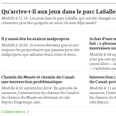
Qu'arrive-t-il aux jeux dans le parc LaSalle
Modifié à 11:18
- Les jeux dans le parc LaSalle, qui ont été changés o
comment ça se fait qu'après un mois, ils sont déjà cassés?.
Il y aussi des locataires malpropres
Achat d’une m
fait : 5 altern
Modifié à 10:50
- Je trouve désolant que ce soit
mauvaises su
toujours les propriétaires qui passent pour des
malpropres, qui salissent leurs cours et leurs...
Modifié le 04 s
n’est pas rare q
union libre — au
— s’achètent une
Chemin du Musée et chemin du Canal:
Intersection 
une intersection problématique
du Canal: pro
Modifié le 01 septembre 2014
- En période de
Modifié le 11 a
vacances, l’intersection du chemin du Canal et
vacances, l’int
du chemin du Musée est devenue, et cela
du chemin du Mu
depuis longtemps, une...
cela depuis...
Collaborateurs