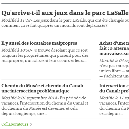
Qu'arrive-t-il aux jeux dans le parc LaSalle
Modifié à 11:18
- Les jeux dans le parc LaSalle, qui ont été changés o
comment ça se fait qu'après un mois, ils sont déjà cassés?.
Il y aussi des locataires malpropres
Achat d’une m
fait : 5 altern
Modifié à 10:50
- Je trouve désolant que ce soit
mauvaises su
toujours les propriétaires qui passent pour des
malpropres, qui salissent leurs cours et leurs...
Modifié le 04 s
n’est pas rare q
union libre — au
— s’achètent une
Chemin du Musée et chemin du Canal:
Intersection 
une intersection problématique
du Canal: pro
Modifié le 01 septembre 2014
- En période de
Modifié le 11 a
vacances, l’intersection du chemin du Canal et
vacances, l’int
du chemin du Musée est devenue, et cela
du chemin du Mu
depuis longtemps, une...
cela depuis...
Collaborateurs