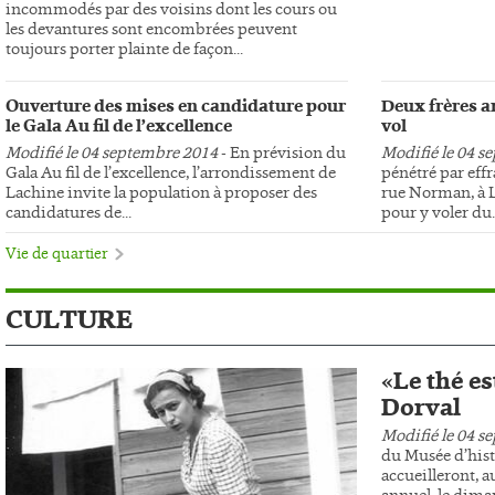
incommodés par des voisins dont les cours ou
les devantures sont encombrées peuvent
toujours porter plainte de façon...
Ouverture des mises en candidature pour
Deux frères ar
le Gala Au fil de l’excellence
vol
Modifié le 04 septembre 2014
- En prévision du
Modifié le 04 s
Gala Au fil de l’excellence, l’arrondissement de
pénétré par effr
Lachine invite la population à proposer des
rue Norman, à L
candidatures de...
pour y voler du..
Vie de quartier
CULTURE
«Le thé es
Dorval
Modifié le 04 s
du Musée d’hist
accueilleront, au
annuel, le dima