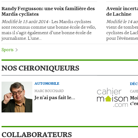
Randy Fergusson: une voix familière des
Avenir incerta
Mardis cyclistes
de Lachine
Modifié le 15 août 2014
- Les Mardis cyclistes
Modifié le 14 a
sont reconnus comme une bonne école de vélo,
vient de tomber
mais il s’agit également d’une bonne école de
cyclistes de Lac
journalisme. L'une...
pour l'événemen
Sports
NOS CHRONIQUEURS
AUTOMOBILE
DÉC
MARC BOUCHARD
CAH
Je n'ai pas fait le…
Moi
c’e
COLLABORATEURS