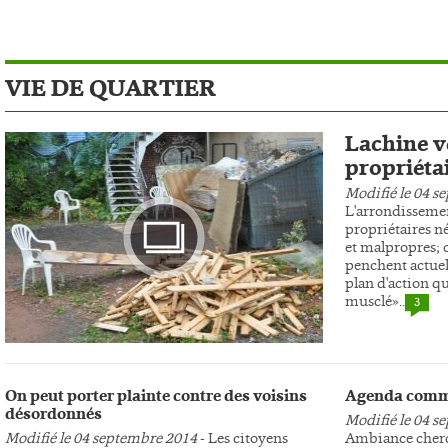
VIE DE QUARTIER
Lachine ve
propriéta
Modifié le 04 s
L'arrondissemen
propriétaires n
et malpropres; c
penchent actuel
plan d'action qu
musclé»..
3
Photo
On peut porter plainte contre des voisins
Agenda comm
désordonnés
Modifié le 04 s
Modifié le 04 septembre 2014
- Les citoyens
Ambiance cherc