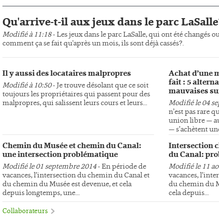
Qu'arrive-t-il aux jeux dans le parc LaSalle
Modifié à 11:18
- Les jeux dans le parc LaSalle, qui ont été changés o
comment ça se fait qu'après un mois, ils sont déjà cassés?.
Il y aussi des locataires malpropres
Achat d’une m
fait : 5 altern
Modifié à 10:50
- Je trouve désolant que ce soit
mauvaises su
toujours les propriétaires qui passent pour des
malpropres, qui salissent leurs cours et leurs...
Modifié le 04 s
n’est pas rare q
union libre — au
— s’achètent une
Chemin du Musée et chemin du Canal:
Intersection 
une intersection problématique
du Canal: pro
Modifié le 01 septembre 2014
- En période de
Modifié le 11 a
vacances, l’intersection du chemin du Canal et
vacances, l’int
du chemin du Musée est devenue, et cela
du chemin du Mu
depuis longtemps, une...
cela depuis...
Collaborateurs