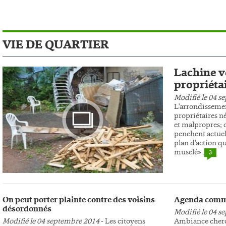
VIE DE QUARTIER
Lachine ve
propriéta
Modifié le 04 s
L'arrondissemen
propriétaires n
et malpropres; c
penchent actuel
plan d'action qu
musclé»..
3
Photo
On peut porter plainte contre des voisins
Agenda comm
désordonnés
Modifié le 04 s
Modifié le 04 septembre 2014
- Les citoyens
Ambiance cherc