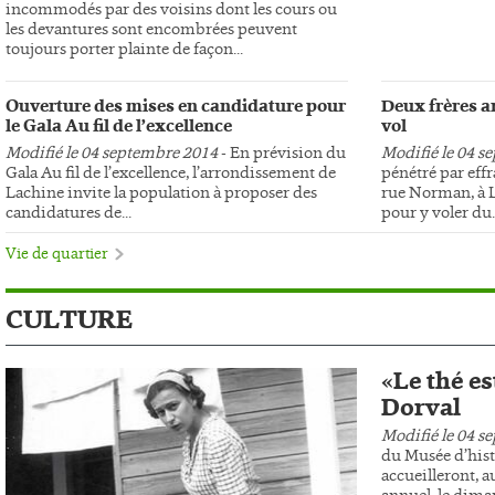
incommodés par des voisins dont les cours ou
les devantures sont encombrées peuvent
toujours porter plainte de façon...
Ouverture des mises en candidature pour
Deux frères ar
le Gala Au fil de l’excellence
vol
Modifié le 04 septembre 2014
- En prévision du
Modifié le 04 s
Gala Au fil de l’excellence, l’arrondissement de
pénétré par effr
Lachine invite la population à proposer des
rue Norman, à L
candidatures de...
pour y voler du..
Vie de quartier
CULTURE
«Le thé es
Dorval
Modifié le 04 s
du Musée d’hist
accueilleront, au
annuel, le dima