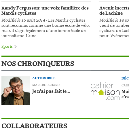
Randy Fergusson: une voix familière des
Avenir incerta
Mardis cyclistes
de Lachine
Modifié le 15 août 2014
- Les Mardis cyclistes
Modifié le 14 a
sont reconnus comme une bonne école de vélo,
vient de tomber
mais il s’agit également d’une bonne école de
cyclistes de Lac
journalisme. L'une...
pour l'événemen
Sports
NOS CHRONIQUEURS
AUTOMOBILE
DÉC
MARC BOUCHARD
CAH
Je n'ai pas fait le…
Moi
c’e
COLLABORATEURS