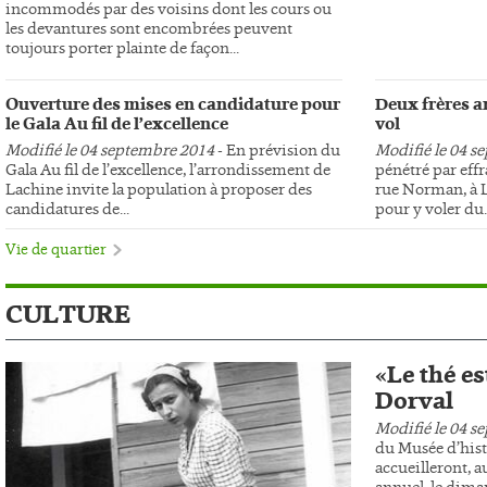
incommodés par des voisins dont les cours ou
les devantures sont encombrées peuvent
toujours porter plainte de façon...
Ouverture des mises en candidature pour
Deux frères ar
le Gala Au fil de l’excellence
vol
Modifié le 04 septembre 2014
- En prévision du
Modifié le 04 s
Gala Au fil de l’excellence, l’arrondissement de
pénétré par effr
Lachine invite la population à proposer des
rue Norman, à L
candidatures de...
pour y voler du..
Vie de quartier
CULTURE
«Le thé es
Dorval
Modifié le 04 s
du Musée d’hist
accueilleront, au
annuel, le dima