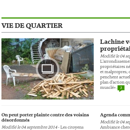
VIE DE QUARTIER
Lachine ve
propriéta
Modifié le 04 s
L'arrondissemen
propriétaires n
et malpropres; c
penchent actuel
plan d'action qu
musclé»..
3
Photo
On peut porter plainte contre des voisins
Agenda comm
désordonnés
Modifié le 04 s
Modifié le 04 septembre 2014
- Les citoyens
Ambiance cherc