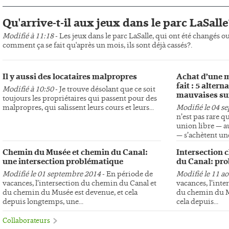
Qu'arrive-t-il aux jeux dans le parc LaSalle
Modifié à 11:18
- Les jeux dans le parc LaSalle, qui ont été changés o
comment ça se fait qu'après un mois, ils sont déjà cassés?.
Il y aussi des locataires malpropres
Achat d’une m
fait : 5 altern
Modifié à 10:50
- Je trouve désolant que ce soit
mauvaises su
toujours les propriétaires qui passent pour des
malpropres, qui salissent leurs cours et leurs...
Modifié le 04 s
n’est pas rare q
union libre — au
— s’achètent une
Chemin du Musée et chemin du Canal:
Intersection 
une intersection problématique
du Canal: pro
Modifié le 01 septembre 2014
- En période de
Modifié le 11 a
vacances, l’intersection du chemin du Canal et
vacances, l’int
du chemin du Musée est devenue, et cela
du chemin du Mu
depuis longtemps, une...
cela depuis...
Collaborateurs