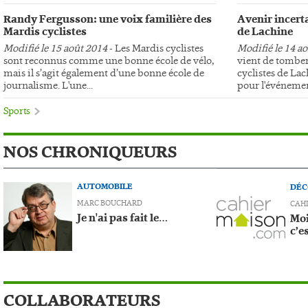
Randy Fergusson: une voix familière des
Avenir incerta
Mardis cyclistes
de Lachine
Modifié le 15 août 2014
- Les Mardis cyclistes
Modifié le 14 a
sont reconnus comme une bonne école de vélo,
vient de tomber
mais il s’agit également d’une bonne école de
cyclistes de Lac
journalisme. L'une...
pour l'événemen
Sports
NOS CHRONIQUEURS
AUTOMOBILE
DÉC
MARC BOUCHARD
CAH
Je n'ai pas fait le…
Moi
c’e
COLLABORATEURS