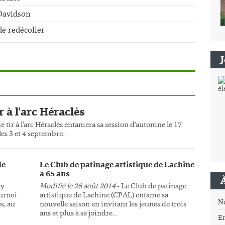
-Davidson
de redécoller
r à l'arc Héraclès
e tir à l'arc Héraclès entamera sa session d'automne le 17
es 3 et 4 septembre..
de
Le Club de patinage artistique de Lachine
a 65 ans
ay
Modifié le 26 août 2014
- Le Club de patinage
ournoi
artistique de Lachine (CPAL) entame sa
N
s, au
nouvelle saison en invitant les jeunes de trois
ans et plus à se joindre...
E