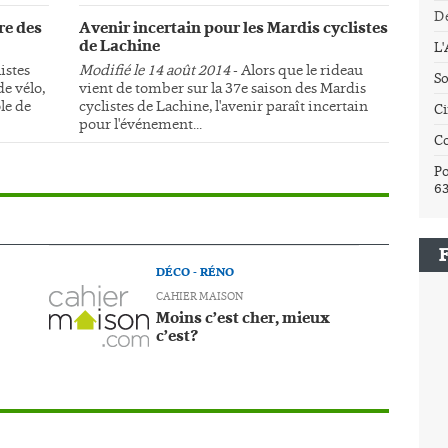
Dé
re des
Avenir incertain pour les Mardis cyclistes
de Lachine
L
istes
Modifié le 14 août 2014
- Alors que le rideau
So
e vélo,
vient de tomber sur la 37e saison des Mardis
le de
cyclistes de Lachine, l'avenir paraît incertain
Ci
pour l'événement...
C
Po
6
DÉCO - RÉNO
CAHIER MAISON
Moins c’est cher, mieux
c’est?