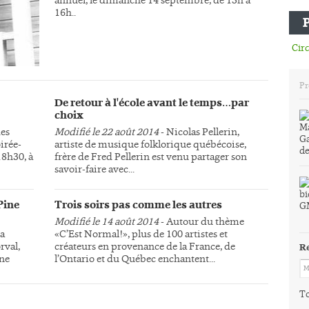
16h..
Circ
Pr
De retour à l'école avant le temps…par
choix
des
Modifié le 22 août 2014
- Nicolas Pellerin,
irée-
artiste de musique folklorique québécoise,
18h30, à
frère de Fred Pellerin est venu partager son
savoir-faire avec...
Pine
Trois soirs pas comme les autres
Modifié le 14 août 2014
- Autour du thème
la
«C’Est Normal!», plus de 100 artistes et
rval,
créateurs en provenance de la France, de
R
une
l’Ontario et du Québec enchantent...
To