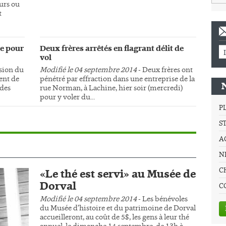
urs ou
t
e pour
Deux frères arrêtés en flagrant délit de
vol
sion du
Modifié le 04 septembre 2014
- Deux frères ont
ment de
pénétré par effraction dans une entreprise de la
 des
rue Norman, à Lachine, hier soir (mercredi)
pour y voler du...
P
S
A
NE
C
«Le thé est servi» au Musée de
Dorval
C
Modifié le 04 septembre 2014
- Les bénévoles
du Musée d’histoire et du patrimoine de Dorval
accueilleront, au coût de 5$, les gens à leur thé
annuel, le dimanche 14 septembre, de 13h à