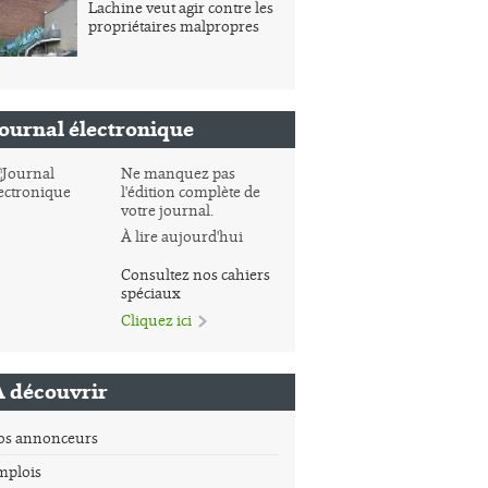
Lachine veut agir contre les
propriétaires malpropres
Journal électronique
Ne manquez pas
l'édition complète de
votre journal.
À lire aujourd'hui
Consultez nos cahiers
spéciaux
Cliquez ici
À découvrir
os annonceurs
mplois