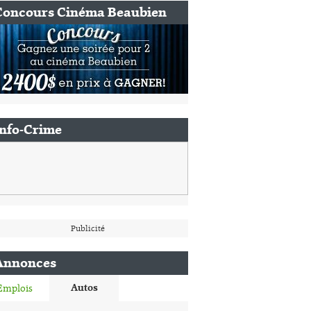
Concours Cinéma Beaubien
Info-Crime
Publicité
Annonces
Autos
Emplois