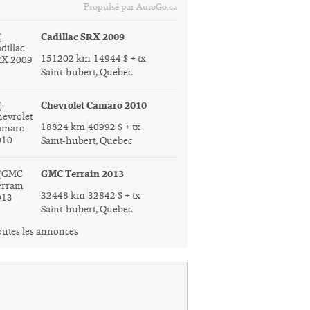
Propulsé par AutoGo.ca
Cadillac SRX 2009
151202 km
14944 $ + tx
Saint-hubert, Quebec
Chevrolet Camaro 2010
18824 km
40992 $ + tx
Saint-hubert, Quebec
GMC Terrain 2013
32448 km
32842 $ + tx
Saint-hubert, Quebec
utes les annonces