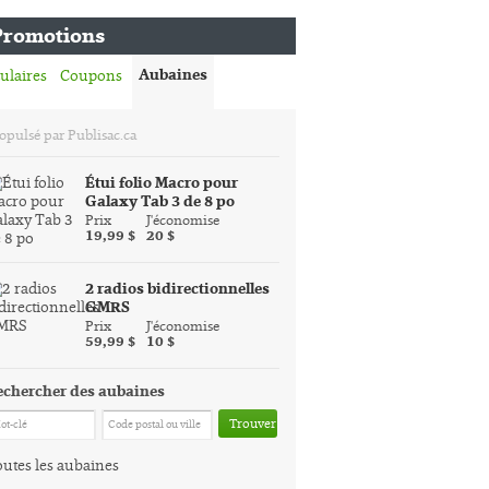
Promotions
Aubaines
ulaires
Coupons
opulsé par Publisac.ca
Étui folio Macro pour
Galaxy Tab 3 de 8 po
Prix
J'économise
19,99 $
20 $
2 radios bidirectionnelles
GMRS
Prix
J'économise
59,99 $
10 $
echercher des aubaines
Trouver
utes les aubaines