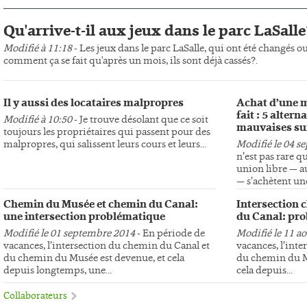
Qu'arrive-t-il aux jeux dans le parc LaSalle
Modifié à 11:18
- Les jeux dans le parc LaSalle, qui ont été changés o
comment ça se fait qu'après un mois, ils sont déjà cassés?.
Il y aussi des locataires malpropres
Achat d’une m
fait : 5 altern
Modifié à 10:50
- Je trouve désolant que ce soit
mauvaises su
toujours les propriétaires qui passent pour des
malpropres, qui salissent leurs cours et leurs...
Modifié le 04 s
n’est pas rare q
union libre — au
— s’achètent une
Chemin du Musée et chemin du Canal:
Intersection 
une intersection problématique
du Canal: pro
Modifié le 01 septembre 2014
- En période de
Modifié le 11 a
vacances, l’intersection du chemin du Canal et
vacances, l’int
du chemin du Musée est devenue, et cela
du chemin du Mu
depuis longtemps, une...
cela depuis...
Collaborateurs