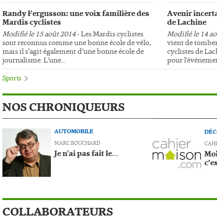
Randy Fergusson: une voix familière des
Avenir incerta
Mardis cyclistes
de Lachine
Modifié le 15 août 2014
- Les Mardis cyclistes
Modifié le 14 a
sont reconnus comme une bonne école de vélo,
vient de tomber
mais il s’agit également d’une bonne école de
cyclistes de Lac
journalisme. L'une...
pour l'événemen
Sports
NOS CHRONIQUEURS
AUTOMOBILE
DÉC
MARC BOUCHARD
CAH
Je n'ai pas fait le…
Moi
c’e
COLLABORATEURS