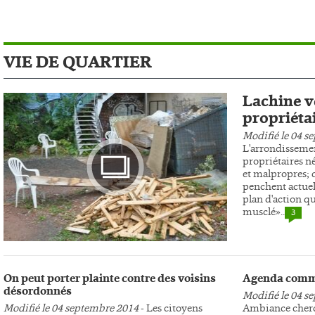
VIE DE QUARTIER
Lachine ve
propriéta
Modifié le 04 s
L'arrondissemen
propriétaires n
et malpropres; c
penchent actuel
plan d'action qu
musclé»..
3
Photo
On peut porter plainte contre des voisins
Agenda comm
désordonnés
Modifié le 04 s
Modifié le 04 septembre 2014
- Les citoyens
Ambiance cherc