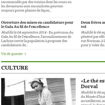
incommodés par des voisins dont les cours ou
les devantures sont encombrées peuvent
toujours porter plainte de façon...
Ouverture des mises en candidature pour
Deux frères ar
le Gala Au fil de l’excellence
vol
Modifié le 04 septembre 2014
- En prévision du
Modifié le 04 s
Gala Au fil de l’excellence, l’arrondissement de
pénétré par effr
Lachine invite la population à proposer des
rue Norman, à L
candidatures de...
pour y voler du..
Vie de quartier
CULTURE
«Le thé es
Dorval
Modifié le 04 s
du Musée d’hist
accueilleront, au
annuel, le dima