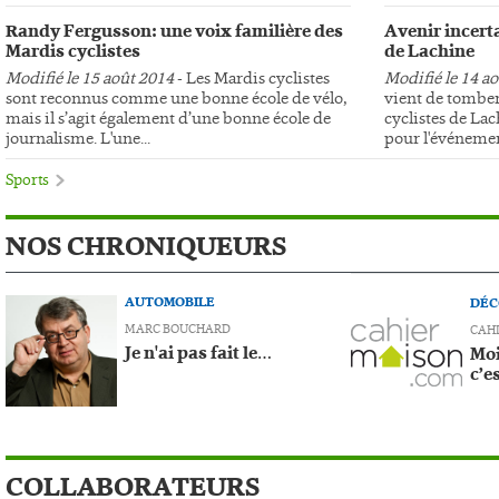
Randy Fergusson: une voix familière des
Avenir incerta
Mardis cyclistes
de Lachine
Modifié le 15 août 2014
- Les Mardis cyclistes
Modifié le 14 a
sont reconnus comme une bonne école de vélo,
vient de tomber
mais il s’agit également d’une bonne école de
cyclistes de Lac
journalisme. L'une...
pour l'événemen
Sports
NOS CHRONIQUEURS
AUTOMOBILE
DÉC
MARC BOUCHARD
CAH
Je n'ai pas fait le…
Moi
c’e
COLLABORATEURS