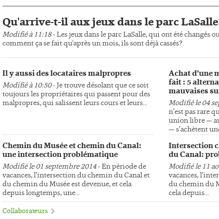
Qu'arrive-t-il aux jeux dans le parc LaSalle
Modifié à 11:18
- Les jeux dans le parc LaSalle, qui ont été changés o
comment ça se fait qu'après un mois, ils sont déjà cassés?.
Il y aussi des locataires malpropres
Achat d’une m
fait : 5 altern
Modifié à 10:50
- Je trouve désolant que ce soit
mauvaises su
toujours les propriétaires qui passent pour des
malpropres, qui salissent leurs cours et leurs...
Modifié le 04 s
n’est pas rare q
union libre — au
— s’achètent une
Chemin du Musée et chemin du Canal:
Intersection 
une intersection problématique
du Canal: pro
Modifié le 01 septembre 2014
- En période de
Modifié le 11 a
vacances, l’intersection du chemin du Canal et
vacances, l’int
du chemin du Musée est devenue, et cela
du chemin du Mu
depuis longtemps, une...
cela depuis...
Collaborateurs