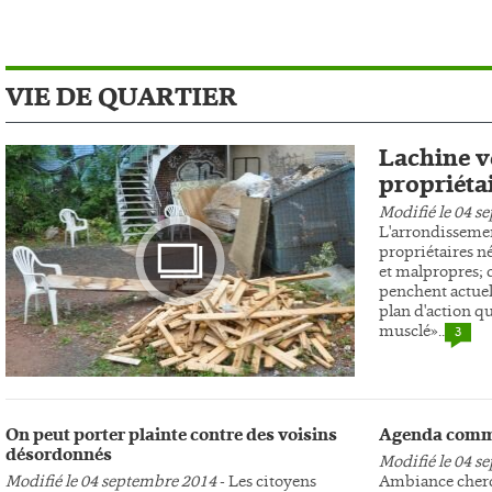
VIE DE QUARTIER
Lachine ve
propriéta
Modifié le 04 s
L'arrondissemen
propriétaires n
et malpropres; c
penchent actuel
plan d'action qu
musclé»..
3
Photo
On peut porter plainte contre des voisins
Agenda comm
désordonnés
Modifié le 04 s
Modifié le 04 septembre 2014
- Les citoyens
Ambiance cherc