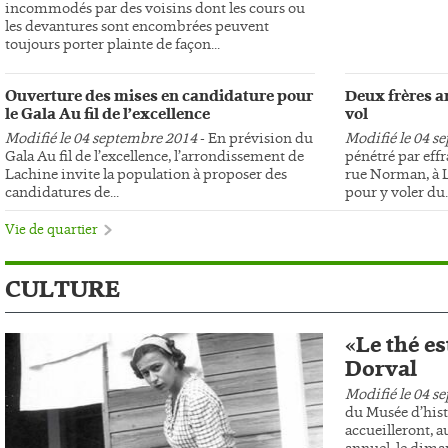
incommodés par des voisins dont les cours ou
les devantures sont encombrées peuvent
toujours porter plainte de façon...
Ouverture des mises en candidature pour
Deux frères ar
le Gala Au fil de l’excellence
vol
Modifié le 04 septembre 2014
- En prévision du
Modifié le 04 s
Gala Au fil de l’excellence, l’arrondissement de
pénétré par effr
Lachine invite la population à proposer des
rue Norman, à L
candidatures de...
pour y voler du..
Vie de quartier
CULTURE
«Le thé es
Dorval
Modifié le 04 s
du Musée d’hist
accueilleront, au
annuel, le dima