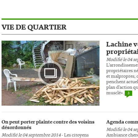
VIE DE QUARTIER
Lachine ve
propriéta
Modifié le 04 s
L'arrondissemen
propriétaires n
et malpropres; c
penchent actuel
plan d'action qu
musclé»..
3
Photo
On peut porter plainte contre des voisins
Agenda comm
désordonnés
Modifié le 04 s
Modifié le 04 septembre 2014
- Les citoyens
Ambiance cherc