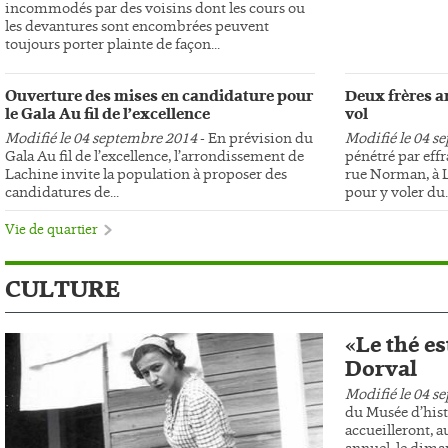
incommodés par des voisins dont les cours ou
les devantures sont encombrées peuvent
toujours porter plainte de façon...
Ouverture des mises en candidature pour
Deux frères ar
le Gala Au fil de l’excellence
vol
Modifié le 04 septembre 2014
- En prévision du
Modifié le 04 s
Gala Au fil de l’excellence, l’arrondissement de
pénétré par effr
Lachine invite la population à proposer des
rue Norman, à L
candidatures de...
pour y voler du..
Vie de quartier
CULTURE
«Le thé es
Dorval
Modifié le 04 s
du Musée d’hist
accueilleront, au
annuel, le dima