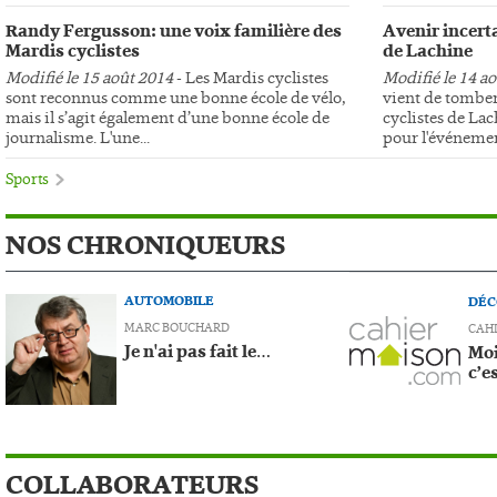
Randy Fergusson: une voix familière des
Avenir incerta
Mardis cyclistes
de Lachine
Modifié le 15 août 2014
- Les Mardis cyclistes
Modifié le 14 a
sont reconnus comme une bonne école de vélo,
vient de tomber
mais il s’agit également d’une bonne école de
cyclistes de Lac
journalisme. L'une...
pour l'événemen
Sports
NOS CHRONIQUEURS
AUTOMOBILE
DÉC
MARC BOUCHARD
CAH
Je n'ai pas fait le…
Moi
c’e
COLLABORATEURS