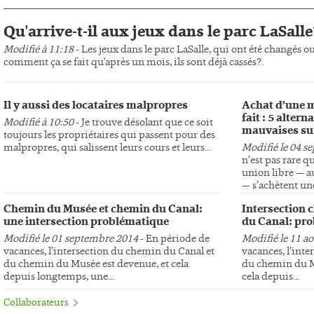
Qu'arrive-t-il aux jeux dans le parc LaSalle
Modifié à 11:18
- Les jeux dans le parc LaSalle, qui ont été changés o
comment ça se fait qu'après un mois, ils sont déjà cassés?.
Il y aussi des locataires malpropres
Achat d’une m
fait : 5 altern
Modifié à 10:50
- Je trouve désolant que ce soit
mauvaises su
toujours les propriétaires qui passent pour des
malpropres, qui salissent leurs cours et leurs...
Modifié le 04 s
n’est pas rare q
union libre — au
— s’achètent une
Chemin du Musée et chemin du Canal:
Intersection 
une intersection problématique
du Canal: pro
Modifié le 01 septembre 2014
- En période de
Modifié le 11 a
vacances, l’intersection du chemin du Canal et
vacances, l’int
du chemin du Musée est devenue, et cela
du chemin du Mu
depuis longtemps, une...
cela depuis...
Collaborateurs